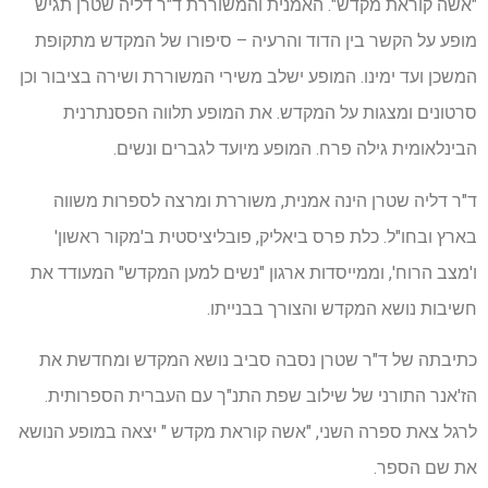
"אשה קוראת מקדש". האמנית והמשוררת ד"ר דליה שטרן תגיש
מופע על הקשר בין הדוד והרעיה – סיפורו של המקדש מתקופת
המשכן ועד ימינו. המופע ישלב משירי המשוררת ושירה בציבור וכן
סרטונים ומצגות על המקדש. את המופע תלווה הפסנתרנית
הבינלאומית גילה פרח. המופע מיועד לגברים ונשים.
ד"ר דליה שטרן הינה אמנית, משוררת ומרצה לספרות משווה
בארץ ובחו"ל. כלת פרס ביאליק, פובליציסטית ב'מקור ראשון'
ו'מצב הרוח', וממייסדות ארגון "נשים למען המקדש" המעודד את
חשיבות נושא המקדש והצורך בבנייתו.
כתיבתה של ד"ר שטרן נסבה סביב נושא המקדש ומחדשת את
הז'אנר התורני של שילוב שפת התנ"ך עם העברית הספרותית.
לרגל צאת ספרה השני, "אשה קוראת מקדש " יצאה במופע הנושא
את שם הספר.