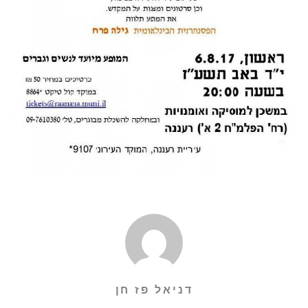
דניאל פז חן