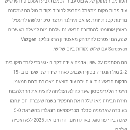
הפורמט המתוקן של UEFA עבור הסמכת גביע העולם פירושו שיש
עוד פחות מקום מתפתל מהרגיל להוריד נקודות מול מה שמכונה
מדינות קטנות יותר. אז אם אירלנד תרצה סיכוי כלשהו להעפיל
באופן אוטומטי למהדורה הראשונה שלהם מזה למעלה מעשרים
שנה, הם יצטרכו להתרחק מאצטדיון הרפובליקני Vazgen
Sargsyan עם שלוש נקודות ביום שלישי.
הם הסתמכו על שוויון אדמה איידה דקה ה -93 כדי לגרד תיקו ביתי
2-2 מול הונגריה בסוף השבוע, לאחר שירד שני שערים ב -15
הדקות הראשונות. זו הייתה עוד תוצאה מאכזבת תחת המאמן
היימיר הלגרימססון שעד כה לא הצליחה להצית את ההתלהבות
חזרה הביתה מאז שלקח את התפקיד בשנה שעברה. הם ינחמו
בעובדה שארמניה סבלה מכריסטיאנו רונאלדו בהשראת 5-0
שזכה בידי פורטוגל באותו היום, והרחיבו את 2025 ללא הזכייה
שלהם.