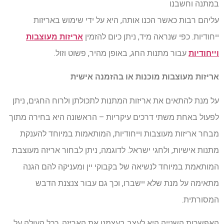
במתנה וחשבנו
עליהם רבות כאשר הכנו אותה, היא על ידי שימוש באריזות
ייחודיות. כפי שנראה מיד, ניתן כיום להזמין
אריזות מעוצבות
וייחודיות
עבור מתנות החג, באופן מהיר, פשוט וזול.
אריזות מעוצבות מוכנות או בהזמנה אישית
על מנת להתאים את אריזות המתנות לתכולתן ולרוח החגים, ניתן
לפעול באחת משתי דרכים עיקריות – הראשונה היא בחירה מתוך
מבחר אריזות מעוצבות וייחודיות, המותאמות במיוחד להענקת
מתנות אישיות, ולחגי ישראל. לדוגמה, ניתן לבחור אריזה מעוצבת
המותאמת במיוחד לנשיאה של בקבוקי יין ומעניקה להם הגנה
מתאימה על מנת שלא יישברו, וכך גם עבור צנצנת הדבש
המסורתית.
האפשרות השנייה היא לעצב בעצמנו את האריזה, ככל העולה על