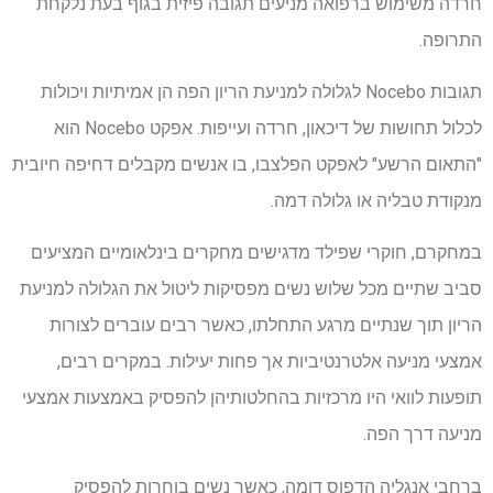
חרדה משימוש ברפואה מניעים תגובה פיזית בגוף בעת נלקחת
התרופה.
תגובות Nocebo לגלולה למניעת הריון הפה הן אמיתיות ויכולות
לכלול תחושות של דיכאון, חרדה ועייפות. אפקט Nocebo הוא
"התאום הרשע" לאפקט הפלצבו, בו אנשים מקבלים דחיפה חיובית
מנקודת טבליה או גלולה דמה.
במחקרם, חוקרי שפילד מדגישים מחקרים בינלאומיים המציעים
סביב שתיים מכל שלוש נשים מפסיקות ליטול את הגלולה למניעת
הריון תוך שנתיים מרגע התחלתו, כאשר רבים עוברים לצורות
אמצעי מניעה אלטרנטיביות אך פחות יעילות. במקרים רבים,
תופעות לוואי היו מרכזיות בהחלטותיהן להפסיק באמצעות אמצעי
מניעה דרך הפה.
ברחבי אנגליה הדפוס דומה, כאשר נשים בוחרות להפסיק