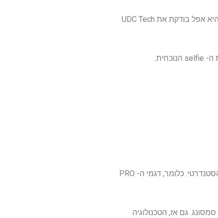
השמועות הללו צצות חזרה בזכות תחנת הצ'אט הדיגיטלית הרגילה של Leaker שפרסמה ב- Weibo שהיא אפל בודקת את UDC Tech
הם הוסיפו כי הוא יכלול "Hiaa Hole" יחיד, ואילו ה- iPhone 18 ו- iPhone 18 Air יכללו את "2 + 1 חור" הסטנדרטי. כלומר, דגמי ה- PRO
סונג. גם אז, הטכנולוגיה