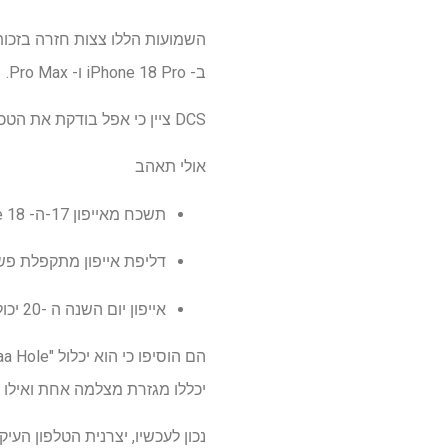
ב- iPhone 18 Pro ו- Pro Max.
DCS ציין כי אפל בודקת את הטכנולוגיה עבור "פרצופי תלת מימד", בעיקרון מזהה פנים, ולא את מצלמת ה- selfie הנוכחית.
אולי תאהב
תשכח מאייפון 17-ה- iPhone 18 יכול להיות הטלפון הראשון עם מזהה פנים מתחת לתצוגה
דליפת אייפון מתקפלת פ
אייפון יום השנה ה -20 יכול לקבל את העיצוב שכולנו חיכינו לו
יכללו מגזרת מצלמה אחת ואילו לד
נכון לעכשיו, יצרנית הטלפון ה