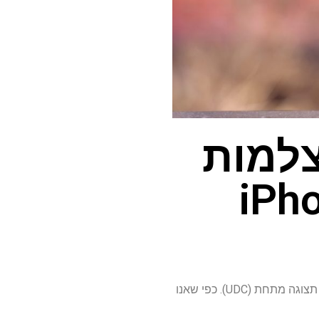
צלמות
לפני שיצאה סדרת ה- iPhone 16, השמועה הייתה כי אפל מסתכלת על תפיסת המסך לטובת מצלמת תצוגה מתחת (UDC). כפי שאנו