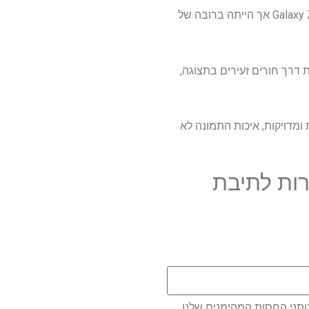
זמינה רק תחת התצוגה המתקפלת של Galaxy Z של סמסונג. התכונה עלתה לראשונה עם ה- Galaxy Z Fold 3 אך הייתה ברובה של
למת דרך חורים זעירים בתצוגה,
קות למהירות ומדויקות, איכות התמונה לא
ות לתיבת
ותני החסות המהימנים שלנו