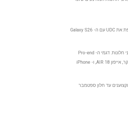
על פי הדיווחים, גם אפל וגם סמסונג רוצים להסתיר את מצלמת האגרוף. על פי השמועה, סמסונג רודפת את UDC עם ה- Galaxy S26
לאחרונה, השמועה הייתה כי אפל מתכננת לפצל את לוח הזמנים לשחרור של מערך ה- iPhone 18 לשני חלונות. דגמי ה- Pro-end
הגבוהים יותר ואייפון מתקפל חדש אמורים להשיק בסתיו כרגיל. בינתיים, ה- iPhone 18 היקר הפחות יקר, אייפון 18 AIR, ו- iPhone
בא, אך לא נדע על דגמי המקצוענים עד חלון ספטמבר