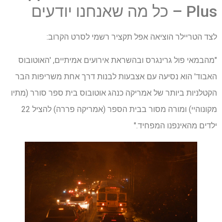
Plus – כל מה שאנחנו יודעים
לצד הטריילר הוציאה אפל תקציר רשמי לסרט הקרוב:
"מהבמאי פול גרינגרס ובהשראת אירועים אמיתיים, 'האוטובוס
האבוד' הוא נסיעה עם אצבעות לבנות דרך אחת משריפות הבר
הקטלניות ביותר של אמריקה כנהג אוטובוס בית ספר סורר (מתיו
מקונוהיי) ומורה מסור בבית הספר (אמריקה פררה) להציל 22
ילדים מהאינפנו המפחיד."