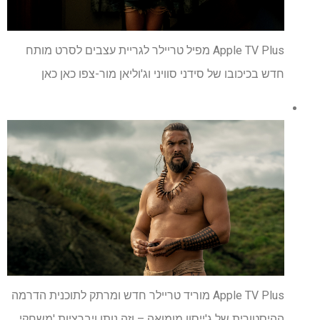
Apple TV Plus מפיל טריילר לגריית עצבים לסרט מותח
חדש בכיכובו של סידני סוויני וג'וליאן מור-צפו כאן כאן
Apple TV Plus מוריד טריילר חדש ומרתק לתוכנית הדרמה
ההיסטורית של ג'ייסון מומואה – וזה נותן ויברציות 'משחקי