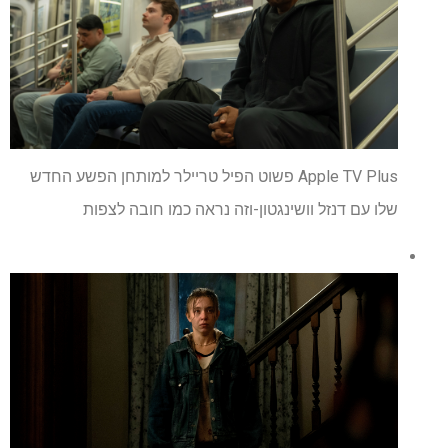
Apple TV Plus פשוט הפיל טריילר למותחן הפשע החדש
שלו עם דנזל וושינגטון-וזה נראה כמו חובה לצפות