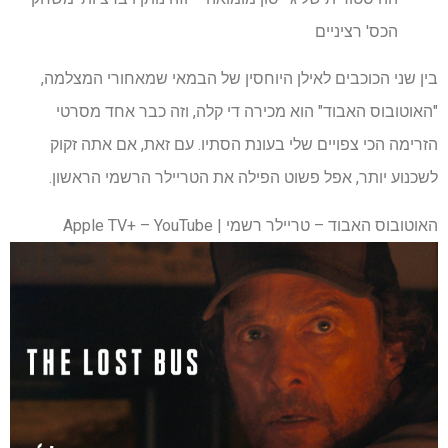
הכס' רציניים
בין שני הכוכבים לאילן היוחסין של הבמאי שמאחורי המצלמה,
"האוטובוס האבוד" הוא מכירה די קלה, וזה כבר אחד מסרטי
הזרימה הכי צפויים שלי בעונת הסתיו. עם זאת, אם אתה זקוק
לשכנוע יותר, אפל פשוט הפילה את הטריילר הרשמי הראשון.
האוטובוס האבוד – טריילר רשמי | Apple TV+ – YouTube