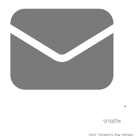
אֶלֶקטרוֹנִי
שתפו את המאמר הזה