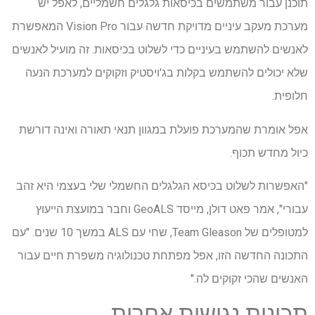
תוכנן עבור משתמשים בכיסאות גלגלים חשמליים, לאפל יש
מערכת מעקב עיניים מדויקת חדשה עבור Vision Pro המאפשרת
לאנשים להשתמש בעיניים כדי לשלוט בכיסאות. זה מועיל לאנשים
שלא יכולים להשתמש בקלות בג'ויסטיק וזקוקים למערכת הנעה
חלופית.
אפל אומרת שהמערכת פועלת במגוון תנאי תאורה ואינה דורשת
כיול מחדש תכוף.
"האפשרות לשלוט בכיסא הגלגלים החשמלי שלי בעצמי היא זהב
עבורי", אמר פאט דולן, מייסד GeoALS וחבר במועצת הייעוץ
למטופלים של Team Gleason, שחי עם ALS במשך 10 שנים. "עם
התכונה החדשה הזו, אפל מפתחת טכנולוגיה משפרת חיים עבור
האנשים שהכי זקוקים לה."
תכונות נגישות אחרות