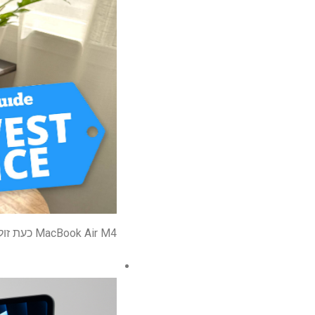
MacBook Air M4 כעת זול מתמיד עם קיצוץ מחיר של 100 דולר – הנה הדגם שאחזור בו