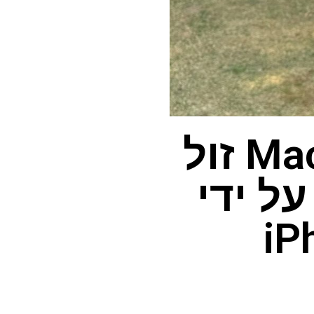
אפל יכולה להשיק MacBook זול
ל ידי