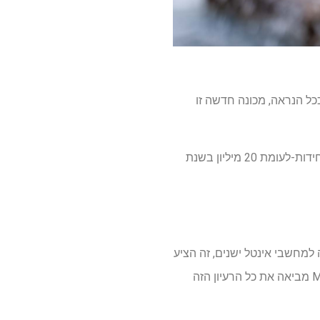
אה. ככל הנראה, מכונה חדשה זו
על פי KUO, זה יעזור לאפל להחזיר את נתוני המשלוח לשיא המשלוח שלהם לפני הקוויד של 25 מיליון יחידות-לעומת 20 מיליון בשנת
ההצלחה של סדרת ה- A של האייפון. בהשוואה למחשבי אינטל ישנים, זה הציע
ביצועים ויעילות טובים בהרבה – הגברת היכולות וחיי הסוללה. אז הכנסת סדרת ה- A למערך MacBook מביאה את כל הרעיון הזה