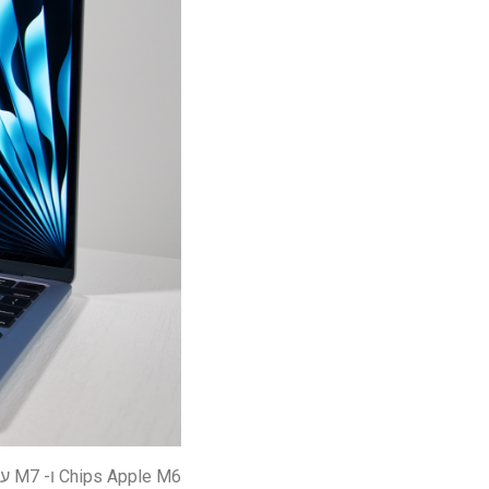
Chips Apple M6 ו- M7 עבור MAC עשויים להיות כבר בעבודות – להפעלת תכונות AI עתידיות