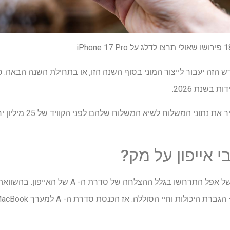
 MacBook הזול החדש הזה יעבור לייצור המוני בסוף השנה הזו, או בתחילת השנה הב
י אייפון על מק?
זה לא סוד ששבבי סדרת ה- M של אפל התרחשו בגלל 