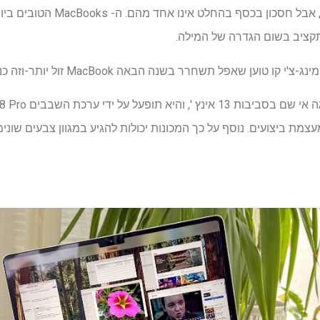
יש המון סיבות לקנות MacBook, אבל חס
קציב בשום הגדרה של המילה.
שחרר בשנה הבאה MacBook זול יותר-וזה כנראה יופעל על ידי שבבי אייפון.