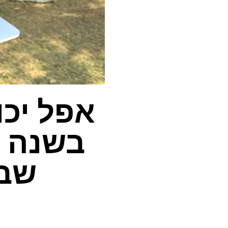
בשנה ה
שבב ה- 