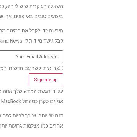
ביצועים טובים באייפונים, אך יש סיבה
הירשם כדי לקבל את המיטב מהמ
קבל גישה מיידית ל- Breaking News, הביקורות החמות ביותר, מבצעים מעולים וטיפים מועילים.
צרו איתי קשר עם חדשות והצע
על ידי הגשת המידע שלך אתה מסכים 
אני גם סקרן כמה זול MacBook "הזול" הזה יכול להיות. דגמי M4 MacBook Air מתחילים ב 999 $, אך מוזלים עד 849 דולר ברגע זה.
אחרים כמו מצלמות גרועות יותר