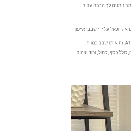
כון בכסף בהחלט אינו אחד מהם. ה- MacBooks הטובים ביותר נותנים לך הרבה עבור
לדברי קאו, למכונה זו תהיה תצוגה אי שם בסביבות 13 אינץ ', והיא תופעל על ידי ערכת השבבים A18 Pro. זה אותו שבב כמו ה-