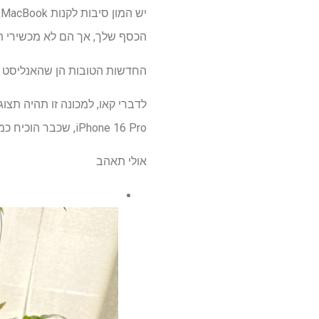
הכסף שלך, אך הם לא מכשירי ת
החדשות הטובות הן שהאנליסט מינג-צ'י קו טוען שאפל ת
iPhone 16 Pro, שכבר הוכיח כמעצמת ביצועים. נוסף על כך המכונות יכולות להגיע במגוון צבעים שונים, כולל כסף, כחול, ורוד וצהוב.
אולי תאהב