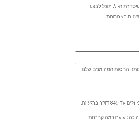
השאלה העיקרית שיש לי היא, כמה מכה האם המכונה השמועה הזו תנקוט בשני האזורים האלה? ייתכן שסדרת ה- A תוכל לבצע
ותני החסות המהימנים שלנו
יר מסוג זה יכולה להגיע עם כמה קרבנות