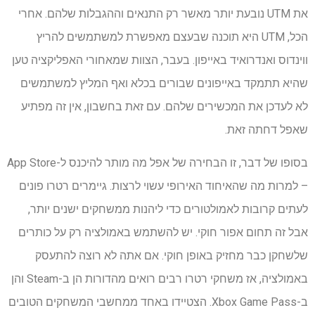
את UTM נובעת יותר מאשר רק התנאים וההגבלות שלהם. אחרי
הכל, UTM היא תוכנה שבעצם מאפשרת למשתמשים להריץ
ווינדוס ואנדרואיד באייפון. בעבר, הצוות שמאחורי האפליקציה טען
שהיא תתמקד באייפונים שבורים בכלא ואף המליץ ​​למשתמשים
לא לעדכן את המכשירים שלהם. עם זאת בחשבון, אין זה מפתיע
שאפל דחתה זאת.
בסופו של דבר, זו הבחירה של אפל מה מותר להיכנס ל-App Store
– למרות מה שהאיחוד האירופי עשוי לרצות. גיימרים רטרו פונים
לעתים קרובות לאמולטורים כדי ליהנות ממשחקים ישנים יותר,
אבל זה תחום אפור חוקי. יש להשתמש באמולציה רק ​​על כותרים
שלשחקן כבר מחזיק באופן חוקי. אם אתה לא רוצה להתעסק
באמולציה, אז משחקי רטרו רבים רואים מהדורות הן ב-Steam והן
ב-Xbox Game Pass. הצטיידו באחד ממחשבי המשחקים הטובים