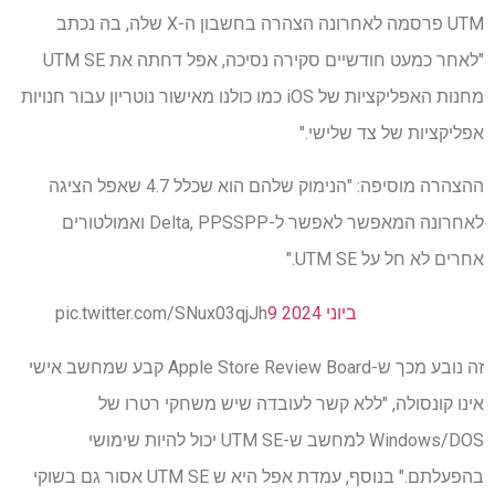
UTM פרסמה לאחרונה הצהרה בחשבון ה-X שלה, בה נכתב
"לאחר כמעט חודשיים סקירה נסיכה, אפל דחתה את UTM SE
מחנות האפליקציות של iOS כמו כולנו מאישור נוטריון עבור חנויות
אפליקציות של צד שלישי."
ההצהרה מוסיפה: "הנימוק שלהם הוא שכלל 4.7 שאפל הציגה
לאחרונה המאפשר לאפשר ל-Delta, PPSSPP ואמולטורים
אחרים לא חל על UTM SE."
9 ביוני 2024
pic.twitter.com/SNux03qjJh
זה נובע מכך ש-Apple Store Review Board קבע שמחשב אישי
אינו קונסולה, "ללא קשר לעובדה שיש משחקי רטרו של
Windows/DOS למחשב ש-UTM SE יכול להיות שימושי
בהפעלתם." בנוסף, עמדת אפל היא ש UTM SE אסור גם בשוקי