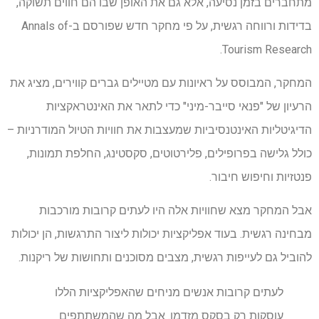
מתחברים בזמן נסיעה, אלא גם את האופן שבו הם חווים תשוקה,
בדידות ורווחה רגשית, על פי מחקר חדש שפורסם ב-Annals of
Tourism Research.
המחקר, המבוסס על ראיונות עם מטיילים גברים קווירים, מציג את
הרעיון של "פנאי סייבר-מיני" כדי לתאר את האינטראקציות
הדיגיטליות האינטנסיביות שמעצבות את חוויות הטיול המודרניות –
כולל גלישה בפרופילים, פלירטוטים, סקסטינג, החלפת תמונות,
פנטזיות וחיפוש חיבור.
אבל המחקר מצא שחוויות אלה היו לעתים קרובות מורכבות
מבחינה רגשית. בעוד אפליקציות יכולות ליצור התרגשות, הן יכולות
להוביל גם לעייפות רגשית, מצבים מסוכנים ותחושות של ריקנות.
לעתים קרובות אנשים מניחים שהאפליקציות הללו
עוסקות רק בסקס מזדמן. אבל מה שהמשתתפים