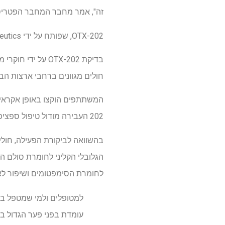
זה", אמר מחבר המחבר הפטריסטיה פטרישיה סימון, PhD, פרו
OTX-202, שפותח על ידי OUI Therapeutics, מציע גישה מדרגית וחסכונית במהלך פער קריטי זה.
חולים מגוונים ברחבי ארצות הבר
202 העבירה מודול טיפול ספציפי להתאבדות ואילו אפליקציית הבקרה כללה תכנון בטיחות ופסיכואדוקציה.
לחומרת הסימפטומים ושיפור לאו
למטופלים ולמי שמטפל בהם
עומדת בפני פער הגדול בי