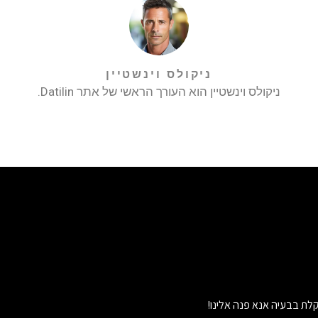
ניקולס וינשטיין
ניקולס וינשטיין הוא העורך הראשי של אתר Datilin.
לת בבעיה אנא פנה אלינו!