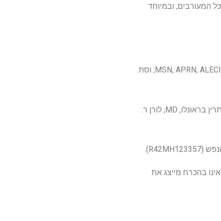
ל המעורבים, ובמיוחד
מחברי ייל כוללים את פטרישיה סיימון, PhD; סמואל ט. וילקינסון, ד"ר; לורן אסטורינו, MSN, APRN; ALECIA D. DAGER, PhD; וסת
מחברי מדינת אוהיו כוללים את קרייג בריאן, PSYD; קריסטן מ. קרפנטר, דוקטורט; לוק מיסקיטה, ד"ר; קתרין בראונלו, MD; לורן ר.
אינו בהכרח מייצג את