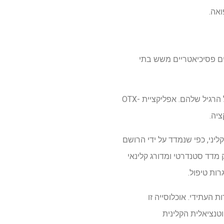
ידי חוקרי מדינת ייל ואוהיו היו מעורבים ניסוי מבוקר אקראי רב-עיוור, עם 339 חולים פסיכיאטריים משש בתי
המשתתפים הוקצו באופן אקראי לאפליקציית OTX-202 או לאפליקציית בקרה פעילה, הן בנוסף לטיפול הרגיל שלהם. אפליקציית OTX-
בוה יותר להראות שיפור קליני, כפי שנמדד על ידי הרושם
 נרחב מכיוון שהוא מספק מדד סטנדרטי ומדורג קלינאי
ות טיפול.
העתידי. אוכלוסייה זו
טנציאלית הקלינית