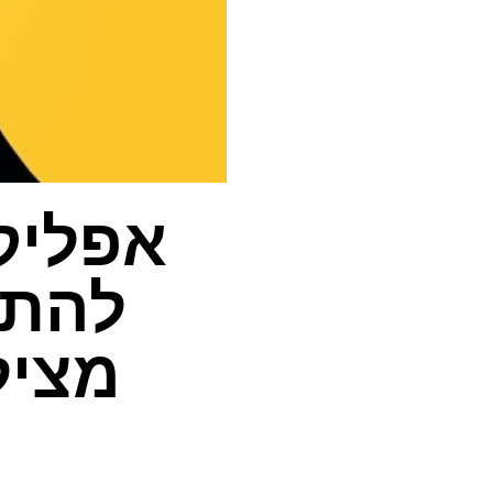
אפליק
להתא
מציל