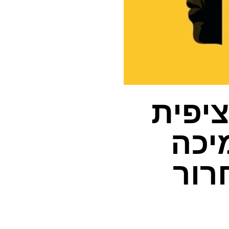
יפית
יכה
רור