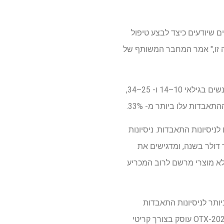
 שיודעים כיצד לבצע טיפול
ת. OTX-202 מספק פיתרון אפשרי לבעיה זו," אמר המחבר המשותף של
ההתאבדות נשארת בין עשרת גורמי המוות המובילים בארה"ב; זוהי גורם המוות השני המוביל בקרב אנשים בגילאי 10–14 ו- 25–34,
בוגרים בהתנהגות אובדנית לא קטלנית, וכמעט 500,000 מאושפזים לניסיונות התאבדות. ניסיונות
ם למערכת הבריאות האמריקאית וכלכלה רחבה יותר כ -500 מיליארד דולר בשנה, ומדגישים את
ללא מוצרי מרשם לרוב המכריע
ותר לניסיונות התאבדות
ותמותה, מה שהופך את הכרח להציע התערבויות יעילות, ספציפיות להתאבדות, במהלך חלון פגיע זה. OTX-202 עוסק בצורך קריטי