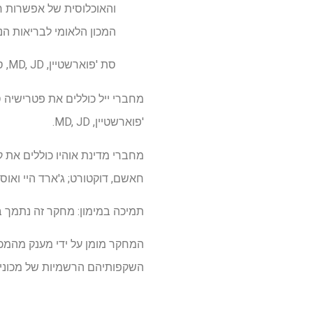
והאוכלוסית של אפשרות חד
המכון הלאומי לבריאות הנפש (NIMH) שסיפק מימון 
סת 'פוארשטיין, MD, JD, סופר בכיר, חבר הפקולטה בייל
'פוארשטיין, MD, JD.
חאשם, דוקטורט; ג'ארד היי ואוסט
תמיכה במימון: מחקר זה נתמך בחלקו על ידי OUI Therapeutics Inc ומענק מהמכון הלא
המחקר מומן על ידי מענק מהמכון
השקפותיהם הרשמיות של מכוני 