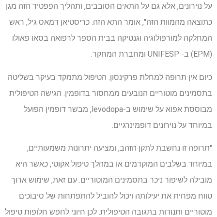
על נוירונים, אלא גם על התאים הסובבים, ותהליך הפפטיד הזה מגן
כתוצאה מהמוות הזה", אומר התא הזה. כריסטיאן דמאס גיל, ראש
המחלקה למורפולוגיה וגנטיקה בבית הספר לרפואה בסאו פאולו
(EPM) ב- UNIFESP ומחברת המחקר.
כיום אין תרופה למחלת פרקינסון. הטיפול מתמקד בעיקר בשליטה
בתסמינים מוטוריים הנובעים ממחסור בדופמין. הגישה הטיפולית
מבוססת אפוא על שימוש ב-levodopa, מבשר דופמין הפועל
במיוחד על נוירונים דופמינרגיים.
"תרופה זו נחשבת לתקן הזהב, ומציעה יתרונות משמעותיים,
במיוחד בשלבים המוקדמים או במהלך טיפול אקוטי, כאשר היא
מובילה לשיפור ניכר בתסמינים המוטוריים. עם זאת, שימוש ארוך
טווח מפחית את יעילותה ויכול להוביל להתפתחות של סיבוכים
מוטוריים ותנודות בתגובה הטיפולית. לכן חיוני לחפש חלופות טיפול