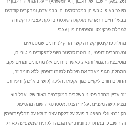
(Ac2-26) – שבר של חלבון (Annexin A1) – על המחלה. חלבון זה
מיוצר באופן טבעי הן במכרסמים והן בבני אדם, ומחקרים קודמים
בבעלי חיים הראו שהמולקולה שולטת בדלקת עצבית הקשורה
למחלת פרקינסון ומפחיתה ניוון עצבי.
מחלת פרקינסון קשורה קשר הדוק לנוירונים שמסנתזים
ומשחררים דופמין, נוירוטרנסמיטר חיוני לתפקודים מוטוריים,
מוטיבציה, תגמול והנאה. כאשר נוירונים אלו מתנוונים ומתים עקב
המחלה, הגוף מאבד את היכולת לסנתז דופמין. ללא חומר זה,
החולים חווים ליקויים כגון הקפאת הליכה (קושי בהליכה) ורעידות.
"זה עדיין מחקר ניסיוני בשלבים המוקדמים מאוד שלו, אבל הוא
מציע גישה מעניינת על ידי הצגת אסטרטגיה שונה מהטיפול
הקונבנציונלי. הפפטיד פועל על דלקת עצבית ולא על תחליף דופמין.
זה חשוב כי במחלות ניווניות, יש תגובה דלקתית שמשפיעה לא רק