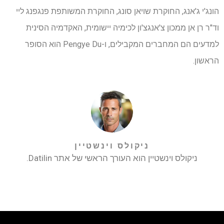
הונג'י ג'אנג, החוקרת שויאן סונג, החוקרת המשותפת פנגפנג ליי
וד"ר רן אן ממכון צ'אנגצ'ון לכימיה יישומית, האקדמיה הסינית
למדעים הם המחברים המקבילים, ו-Pengye Du הוא הסופר
הראשון.
ניקולס וינשטיין
ניקולס וינשטיין הוא העורך הראשי של אתר Datilin.