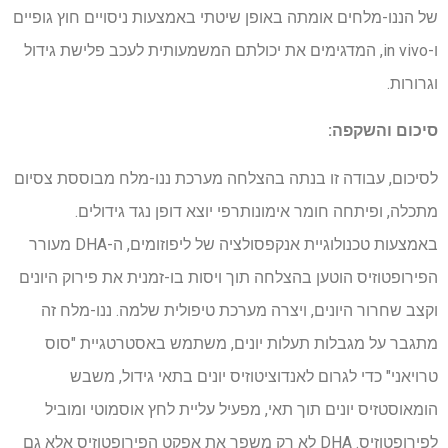
של הננו-מלחים אומתה באופן שיטתי באמצעות ניסויים חוץ גופיים
ו-in vivo, המדגימים את יכולתם המשמעותית לעכב פלישת גידול
וגרורות.
סיכום והשקפה:
לסיכום, עבודה זו בנתה בהצלחה מערכת ננו-מלח מבוססת צסיום
מתכלה, ופיתחה חומר אימונותרפי יוצא דופן נגד גידולים.
באמצעות טכנולוגיית אנקפסולציה של ליפוזומים, ה-DHA מעורר
הפירופטוזיס הוטען בהצלחה תוך ויסות בו-זמנית את פירוק היונים
וקצב שחרור היונים, ויצרה מערכת טיפולית שלמה. ננו-מלח זה
מתגבר על מגבלות תעלות יונים, משתמש באסטרטגיית "סוס
טרויאני" כדי לגרום לאנדוציטוזיס יונים בתאי גידול, משבש
הומאוסטזיס יונים תוך תאי, מפעיל עליית לחץ אוסמוטי ומוביל
לפירופטוזיס. DHA לא רק משפר את אפקט הפירופטוזיס אלא גם