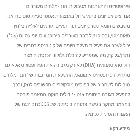
פירופטוזיס והתערבות מטבולית. הננו-מלחים מעוררים
אנדוציטוזיס יונים בתאי גידול באמצעות אסטרטגיית סוס טרויאני,
משבשים הומאוסטזיס יונים תוך-תאיים, גורמים לעלייה בלחץ
+
האוסמוטי, ובסופו של דבר מעוררים פירופטוזיס. יוני צסיום (Cs
)
יכול לעכב את פעילות תעלת היונים של קוטרנספורטרים של
נתרן/גלוקוז, מה שמפריע להובלת גלוקוז. הכנסת חומצה
דוקוסהקסאנואית (DHA) לא רק מגבירה את הפירופטוזיס אלא גם
מתחילה פרופטוזיס אימונוגני. ההשפעות המרובות של הננו-מלחים
מובילות לשחרור של דפוסים מולקולריים הקשורים לנזק, ובכך
להפעיל תגובה חיסונית אנטי-גידולית חזקה. המאמר פורסם
כמאמר מחקר בגישה פתוחה ב
כימיה של CCS
כתב העת של
האגודה הסינית לכימיה.
מידע רקע: