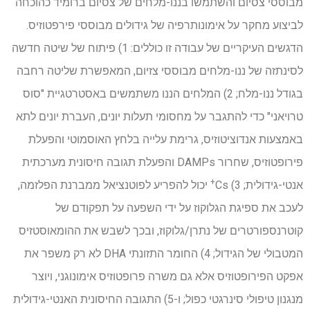
מבוססי צסיום והשתמשו בננו-מלחים של צסיום ברומיד כהוכחה
לביצוע מחקר על אימונותרפיה של גידולים מבוססי פירפטוזיס.
הדגשים העיקריים של עבודה זו כוללים: 1) פיתוח של שיטה חדשה
לסינתזה של ננו-מלחים מבוססי צזיום, המאפשרת שליטה רחבה
בגודל ננו-מלח; 2) המלחים הננו משתמשים באסטרטגיית "סוס
טרויאני" כדי להתגבר על מחסומי תעלות יונים, העברת יונים לתא
באמצעות אנדוציטוזיס, גרימת עלייה בלחץ האוסמוטי והפעלת
פירופטוזיס, שחרור DAMPs והפעלת תגובה חיסונית מערכתית
+
אנטי-גידולית; 3) Cs
יכול להפריע לפוטנציאל ממברנת הפלזמה,
לעכב את ספיגת הגלוקוז על ידי השפעה על תפקודם של
קוטרנספורטרים של נתרן/גלוקוז, ובכך לשבש את ההומאוסטזיס
המטבולי של הגידול; 4) החומר התזונתי DHA לא רק משפר את
אפקט הפירופטוזיס אלא גם משרה פרופטוזיס אימונוגני, ויוצר
מנגנון טיפולי סינרגטי כפול; ו-5) התגובה החיסונית האנטי-גידולית