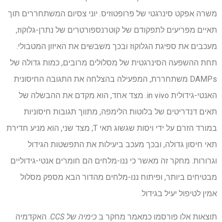
משרה אפקט סינרגטי של פרופטוזיס. יוני צסיום המשתחררים תוך
תאיים מפריעים לתפקודם של קוטרנספורטרים של נתרן-גלוקוז,
מעכבים את ספיגת הגלוקוז ובכך משבשים את האיזון המטבולי.
תחת ההשפעה הסינרגטית של מסלולים מרובים, כמות גדולה של
DAMPs משתחררת, המפעילה בהצלחה את התגובה החיסונית
האנטי-גידולית in vivo. מצד אחד, הוא מקדם את ההבשלה של
תאים דנדריטים של בלוטות הלימפה, מתווך תגובות חיסוניות
במורד הזרם על ידי ויסות שגשוג תאי T; מצד שני, הוא מניע חדירת
תאי חיסון גדולה, ובכך מעכב ביעילות את התפשטות הגידול
וגרורות. מחקר זה מאשר כי ננו-מלחים הם חומרים אנטי-גידוליים
מבטיחים ביותר, ופיתוח ננו-מלחים מהדור הבא מספק מסלול
אמין לטיפול יעיל בגידול.
תוצאות אלו פורסמו כמאמר מחקר ב
כימיה של CCS
. האקדמיה