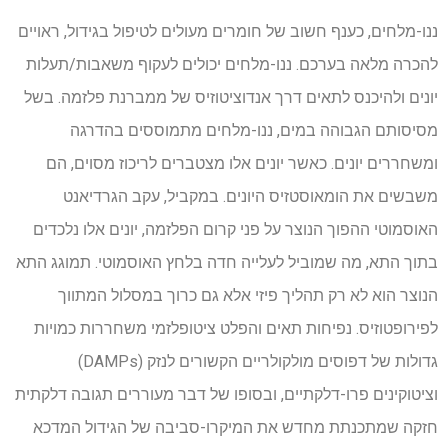
ננו-מלחים, כענף חשוב של חומרים מעולים לטיפול בגידול, ראויים
להכרה מלאה בערכם. ננו-מלחים יכולים לעקוף משאבות/תעלות
יונים ולהיכנס לתאים דרך אנדוציטוזיס של ממברנת פלזמה. בשל
מסיסותם הגבוהה במים, ננו-מלחים מתמוססים בהדרגה
ומשחררים יונים. כאשר יונים אלו מצטברים לריכוז מסוים, הם
משבשים את הומאוסטזיס היונים. במקביל, עקב הגרדיאנט
האוסמוטי ההפוך הנוצר על פני קרום הפלזמה, יונים אלו נלכדים
בתוך התא, מה שמוביל לעלייה חדה בלחץ האוסמוטי. תמוגג התא
הנוצר הוא לא רק תהליך פיזי אלא גם כרוך במסלול המתווך
לפירופטוזיס. נפיחות תאים והפלט ציטופלזמי משחררות כמויות
גדולות של דפוסים מולקולריים הקשורים לנזק (DAMPs)
וציטוקינים פרו-דלקתיים, ובסופו של דבר מעוררים תגובה דלקתית
חזקה שמתכנתת מחדש את המיקרו-סביבה של הגידול המדכא