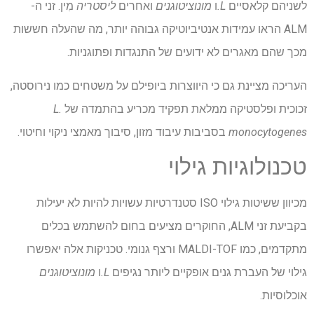
לשניהם קלאסיים
L.
ו
מונוציטוגנים
ואחרים
ליסטריה
מִין. זני ה-
ALM הראו עמידות אנטיביוטיקה גבוהה יותר, מה שהעלה חששות
מכך שהם מאגרים לא ידועים של התנגדות ופתוגניות.
העריכה מציינת גם כי היווצרות ביופילם על משטחים כמו נירוסטה,
זכוכית ופלסטיקה ממלאת תפקיד מכריע בהתמדה של
L.
monocytogenes
בסביבות עיבוד מזון, סיבוך מאמצי ניקוי וחיטוי.
טכנולוגיות גילוי
מכיוון ששיטות גילוי ISO סטנדרטיות עשויות להיות לא יעילות
בקביעת זני ALM, החוקרים מציעים בחום להשתמש בכלים
מתקדמים, כמו MALDI-TOF ורצף גנומי. טכניקות אלה יאפשרו
גילוי של העברת גנים אופקיים ליותר נגיפים
L.
ו
מונוציטוגנים
אוכלוסיות.