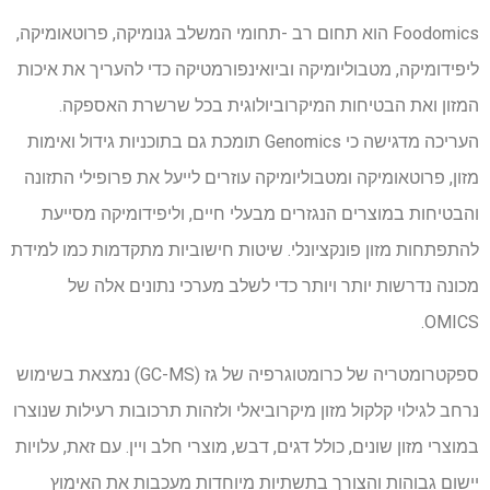
Foodomics הוא תחום רב -תחומי המשלב גנומיקה, פרוטאומיקה,
ליפידומיקה, מטבוליומיקה וביואינפורמטיקה כדי להעריך את איכות
המזון ואת הבטיחות המיקרוביולוגית בכל שרשרת האספקה.
העריכה מדגישה כי Genomics תומכת גם בתוכניות גידול ואימות
מזון, פרוטאומיקה ומטבוליומיקה עוזרים לייעל את פרופילי התזונה
והבטיחות במוצרים הנגזרים מבעלי חיים, וליפידומיקה מסייעת
להתפתחות מזון פונקציונלי. שיטות חישוביות מתקדמות כמו למידת
מכונה נדרשות יותר ויותר כדי לשלב מערכי נתונים אלה של
OMICS.
ספקטרומטריה של כרומטוגרפיה של גז (GC-MS) נמצאת בשימוש
נרחב לגילוי קלקול מזון מיקרוביאלי ולזהות תרכובות רעילות שנוצרו
במוצרי מזון שונים, כולל דגים, דבש, מוצרי חלב ויין. עם זאת, עלויות
יישום גבוהות והצורך בתשתיות מיוחדות מעכבות את האימוץ