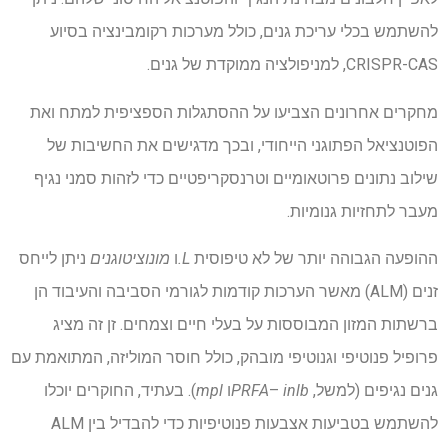
להשתמש בכלי עריכת גנים, כולל מערכות רקומבינציה בסיוע
CRISPR-CAS, למניפולציה ממוקדת של גנים.
מחקרים אחרונים הצביעו על ההסתגלות הספציפית למתח ואת
הפוטנציאל הפתוגני הייחודי, ובכך מדגישים את החשיבות של
שילוב נתונים פרוטאומיים וטרנסקריפטיים כדי לזהות סמני נגיף
מעבר לתחזיות גנומיות.
ההופעה הגבוהה יותר של לא טיפוסית
L.
ו
מונוציטוגנים
ניתן לייחס
זנים (ALM) מאשר הערכות קודמות לגורמי הסביבה והעיבוד הן
ברשתות המזון המבוססות על בעלי חיים וצמחים. זן זה מציג
פרופיל פנוטיפי וגנוטיפי מובהק, כולל חוסר המוליזה, המתואמת עם
גנים נגיפים (למשל,
inlb
–
PRFA
ו
mpl
). בעתיד, החוקרים יוכלו
להשתמש בטביעות אצבעות פנוטיפיות כדי להבדיל בין ALM