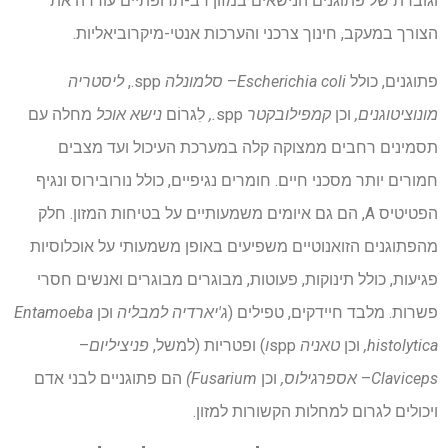
וגוברת של פתוגנים הנישאים במזון רב-תרופתיים עוררה את
הצורך במעקב, חינוך צרכני והערכות אנטי-מיקרוביאליות.
פתוגנים, כולל
Escherichia coli
–
סלמונלה
spp.,
ליסטריה
מונוציטוגנים,
וכן
קמפילובקטר
spp
.,
לִגרוֹם
נישא אוכל
מחלה עם
תסמינים רחבים ממצוקה קלה במערכת העיכול ועד מצבים
חמורים יותר מסכני חיים. חומרים נגיפיים, כולל נורובירוס ונגיף
הפטיטיס A, הם גם איומים משמעותיים על בטיחות המזון. חלק
מהפתוגנים הזואנוטיים משפיעים באופן משמעותי על אוכלוסיות
פגיעות, כולל תינוקות, פעוטות, מבוגרים מבוגרים ואנשים חסרי
פשרות. מלבד חיידקים, טפילים (
ג'יארדיה למבליה
וכן
Entamoeba
histolytica,
וכן
טאניה
spp
ו
) ופטריות (למשל,
פניציליום
–
Claviceps
–
אספרגילוס,
וכן
Fusarium)
הם פתוגניים לבני אדם
ויכולים לגרום למחלות הקשורות למזון.