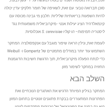
coli,
תבניות מוטסות ושמרים בוטלו למעשה על ידי עשן לבונה,
סוכן תברואה טבעי. עם זאת, לשאיפה של חומר חלקיקי עדין יכולה
להיות השפעות בריאותיות שליליות. חלבון מי גבינה מכוסה עם
קינמאלדהיד הציג יעילות אנטי -מיקרוביאלית משמעותית נגד
ליסטריה תמימות
–
ה
ו
קולי
ו
S. cerevisiae
אוכלוסיות.
לעומת זאת, ונילין הראה שיפור מוגבל עם אנקפסולציה. המחקר
השתמש עוד יותר במודלים מתמטיים של Gompertz ו- Weibull
כדי לנתח הפעלה מיקרוביאלית, תוך הדגשת חשיבות הדוגמנות
החזויה במחקר לשימור מזון.
השלב הבא
המחקר בגיליון המיוחד הדגיש את האתגרים הנוכחיים ואת
הפתרונות המתעוררים בבקרת פתוגנים זונוטיים בתחום המזון.
היא גם בחנה את הפוטנציאל של טכניקות מתקדמות לזיהוי