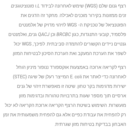
רצף גנום שלם (WGS) שימש לאחרונה לבידוד
L.
ו
מונוציטוגנים
זנים ממזונות בקירור מוכנים לאכילה. מחקר זה הדגים את
הפוטנציאל של טכניקת ה- WGS לזיהוי מדויק של אלמנטים
פלסמיד, קובעי התנגדות, כגון
BRCBC
וכן
QACJ
גנים, ואלמנטים
גנטיים ניידים הקשורים להתמדה סביבתית. לפיכך, WGS יכול
לשפר את הערכת המעקב ואת הערכת הסיכון לבטיחות המזון.
רצף לקריאה ארוכה באמצעות אוקספורד ננופור מיניון הוחל
לאחרונה כדי לאתר את E. coli המייצר רעלן של שיגה (STEC)
ישירות מדגימות בקר טחון. שיטה זו מאפשרת זיהוי של גנים
ארסיים תוך מספר שעות בתרבויות טהורות ובדגימות מזון
מועשרות. השימוש בשיטת הרצף הקריאה ארוכת הקריאה לא יכול
רק להפחית את עבודת כפיים אלא גם להפחית משמעותית את זמן
האבחון בבדיקת בטיחות מזון שגרתית.