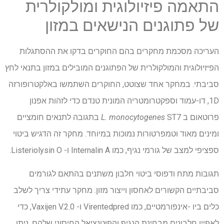
התאמה פיזיולוגית ומולקולרית
של פתוגנים הנישאים במזון
העריכה מסכמת מחקרים בהם החוקרים בדקו את ההסתגלות
הפיזיולוגית והמולקולרית של הפתוגנים המובילים במזון בתנאי לחץ
סביבתי. במחקר אחד שצוטט, החוקרים השתמשו באלקטרופורזה
1D, דו-עמוד וספקטרומטריה המונית טנדם כדי לזהות אפנון
פרוטאום ב
L. monocytogenes
ST7 בתגובה לתנאים חומציים
ומינים מאוד וטמפרטורות נמוכות במיוחד. מחקר זה הדגיש ביטוי
ספציפי למצב של גורמי נגיף, כמו Internalin A ו- Listeriolysin O.
תגובות מתח ודפוסי ביטוי חלבון משתנים בהתאם לגורמים
סביבתיים הקשורים לאחסון וייצור מזון. מחקר עתידי צריך לשלב
כלים ביו -אינפורמטיים, כמו Virentedpred ו- Vaxijen V.2.0, כדי
לאפיין חלבונים מבחינת הנגיף והפוטנציאל החיסוני שלהם. ניתן