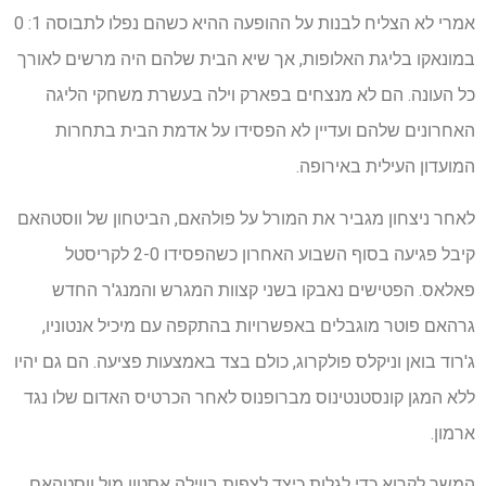
אמרי לא הצליח לבנות על ההופעה ההיא כשהם נפלו לתבוסה 1: 0
במונאקו בליגת האלופות, אך שיא הבית שלהם היה מרשים לאורך
כל העונה. הם לא מנצחים בפארק וילה בעשרת משחקי הליגה
האחרונים שלהם ועדיין לא הפסידו על אדמת הבית בתחרות
המועדון העילית באירופה.
לאחר ניצחון מגביר את המורל על פולהאם, הביטחון של ווסטהאם
קיבל פגיעה בסוף השבוע האחרון כשהפסידו 2-0 לקריסטל
פאלאס. הפטישים נאבקו בשני קצוות המגרש והמנג'ר החדש
גרהאם פוטר מוגבלים באפשרויות בהתקפה עם מיכיל אנטוניו,
ג'רוד בואן וניקלס פולקרוג, כולם בצד באמצעות פציעה. הם גם יהיו
ללא המגן קונסטנטינוס מברופנוס לאחר הכרטיס האדום שלו נגד
ארמון.
המשך לקרוא כדי לגלות כיצד לצפות בווילה אסטון מול ווסטהאם