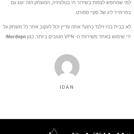
למי שמחפש לצפות בשידור חי בטלוויזיה, המשחק הזה יוצג גם
בפרמייר ליג של סקיי ספורט.
לא בבית בניו זילנד כרגע? אתה עדיין יכול לעקוב אחר כל משחק על
ידי שימוש באחד משירותי ה- VPN הטובים ביותר, כגון
Nordvpn
ו
IDAN