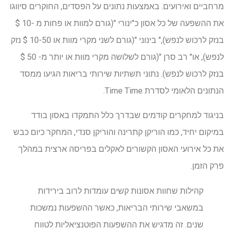
מרחביים ואירועים. באמצעות נתונים על הפסדים, החוקרים סיווגו
את ההשפעה של כל אסון כ"ינורי "(גורם למוות או פחות מ -10 $
בנזק לרכוש לנפש)," בינוני "(גורם לשני מקרי מוות או 10-50 $ נזק
לנפש), או" רב סרן "(גורם לשלושה מקרי מוות או יותר מ- 50 $
בנזק לרכוש לנפש). נתוני תשתיות שירותי בריאות הגיעו ממסד
הנתונים הלאומי לסדרת Time Time.
בניגוד למחקרים קודמים שבדרך כלל התמקדו באסון בודד
במיקום יחיד, כמו הוריקן קתרינה והוריקן סנדי, המחקר כיום כבש
את כל אירועי האסון הקשורים לאקלים בפריסה ארצית במהלך
פרק הזמן.
קהילות שחוות אסונות קשים עומדות לרוב בירידות
במשאבי שירותי הבריאות, כאשר ההשפעות נמשכות
שנים. זה מדגיש את ההשפעות הפוטנציאליות לטווח