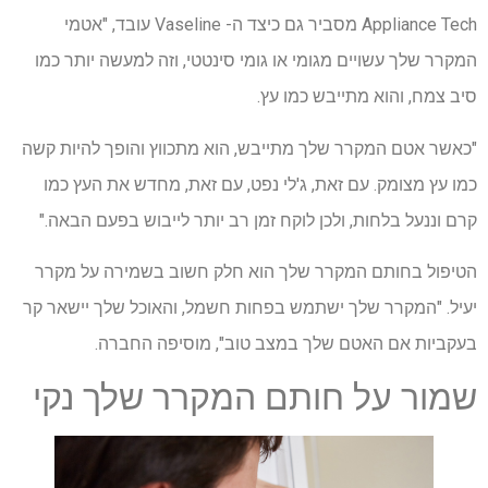
Appliance Tech מסביר גם כיצד ה- Vaseline עובד, "אטמי
המקרר שלך עשויים מגומי או גומי סינטטי, וזה למעשה יותר כמו
סיב צמח, והוא מתייבש כמו עץ.
"כאשר אטם המקרר שלך מתייבש, הוא מתכווץ והופך להיות קשה
כמו עץ מצומק. עם זאת, ג'לי נפט, עם זאת, מחדש את העץ כמו
קרם וננעל בלחות, ולכן לוקח זמן רב יותר לייבוש בפעם הבאה."
הטיפול בחותם המקרר שלך הוא חלק חשוב בשמירה על מקרר
יעיל. "המקרר שלך ישתמש בפחות חשמל, והאוכל שלך יישאר קר
בעקביות אם האטם שלך במצב טוב", מוסיפה החברה.
שמור על חותם המקרר שלך נקי