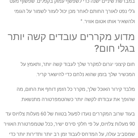
במברשת שיניים ישנה כדי לשפשף עמוק בקפלים. שפשוף מעט
ג'לי נפט לאורך החותם לאחר מכן יכול לעזור לשמור על הגומי
ולהשאיר אותו אטום אוויר. "
מדוע מקררים עובדים קשה יותר
בגלי חום?
חום קיצוני יגרום למקרר שלך לעבוד קשה יותר, ותאמץ על
המכשיר שלך בזמן שהוא נלחם כדי להישאר קריר.
מלבד קירור האוכל שלך, מקרר כל הזמן דוחף את החום, מה
שהופך את עבודתו לקשה יותר כשהטמפרטורה מתנשאת.
בעוד שרוב המקררים נועדו לפעול בטווח של 60 מעלות צלזיוס עד
90 מעלות צלזיוס, על פי חלקי סירס ישיר, ככל שטמפרטורת האוויר
שמסביב עולה, על המדחס לעבוד זמן רב יותר ותדירות יותר כדי