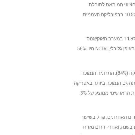
, ומזרח התיכון (9.8 שנים). חציון החיים החציוני המותאם לתוחלת
HealthSpan-Lifespan (Lea-Gap), כלומר, אחוז תוחלת החיים שנפגעו ממחלות, היה 12.7%, שנע בין 10.5% ברפובליקה העממית
לאזור, הפער החציוני היה 12.4% באירופה, 12.9% באמריקה ובאפריקה, 13.3% במזרח הים התיכון, ו -11.8% במערב האוקיאנוס
השקט. יתר על כן, תוחלת החיים, נטל NCD ותוצר מתואמים בעקביות עם פער HealthSpan-Lifespan. באופן גלובלי, NCDs היוו 56%
התרומה של NCD לעומס המחלה הייתה הנמוכה ביותר באפריקה (68%) והגבוהה ביותר ביבשת אמריקה (84%). התרומה הנמוכה
נצפה באפריקה (27%). התרומה מפציעות הייתה גם הנמוכה ביותר באפריקה
(5%) והגבוהה ביותר באירופה (11%). במהלך שני העשורים האחרונים, NCDs, פציעות ומחלות מועברות הראו שינוי ממוצע של 3%,
Health פער עלה מ 8.4 שנים ל -9.1 שנים בשני העשורים האחרונים, וגדל בשיעור
ם לשנה. אפריקה הראתה את קצב הצמיחה של הפער המהיר ביותר ב ~ 0.07 שנים בשנה, ואחריו דרום מזרח