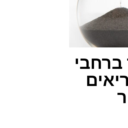
 ברחבי
יאים
ר