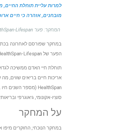
למרות עליית תוחלת החיים, מ
מובחנים, אזהרה כי חיים ארוכ
המחקר: פער HealthSpan-Lifespan שונה בעוצמה ובתרומה של מחלות באזורים עולמיים. קרדיט תמונה: אולג טרוינו / Shutterstock
במחקר שפורסם לאחרונה בכת
הפער של HealthSpan-Lifespan באזורי העולם וזיהו אינדיקטורים הקשורים לפער.
תוחלת חיי האדם ממשיכה לגדול, 
סוציו-אקונומי, גיאוגרפי ובריאותי.
על המחקר