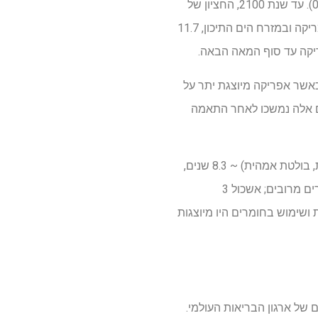
אסיה (~ 0.06), מזרח הים התיכון ואירופה (~ 0.05), מערב האוקיאנוס השקט (~ 0.03) ואמריקה (~ 0.03). עד שנת 2100, החציון של
Healthspan-Lifespan פער צפוי לגדול ב 22% ברחבי העולם. צפוי היה להגיע ל 12.1 שנים ביבשת אמריקה ובמזרח הים התיכון, 11.7
אחת מדינות היו פערים גדולים יותר ממה שחזה על ידי תוחלת החיים, התמ"ג ועומס ה- NCD, כאשר אפריקה מיוצגת יתר על
ים אלה נמשכו לאחר התאמה
אשכולות ללא פיקוח זיהו שלושה דפוסי תחלואה עם פערים חציוניים מובחנים: אשכול 1 (תזונה, זיהומית, בולטת אמהית) ~ 8.3 שנים,
מרוכזת באפריקה; אשכול 2 (איבר Sense, סוכרת, בולטות באיברי המין) ~ 9.4 שנים, המשתרע על אזורים מרובים; אשכול 3
רוכז באירופה. הפרעות נפשיות ושימוש בחומרים היו מיוצגות
העולמיים של ארגון הבריאות העולמי.