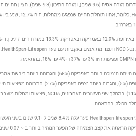
(9.9 שנים), אמריקה (9.6 שנים), דרום מזרח אסיה (9.6 שנים)
ביותר מ- CMPNs נצפתה באירופה (5%), והגבוה ביותר 
יתר על כן, החציון החציוני העולמי span-lifespan
חציוני של 0.05 שני