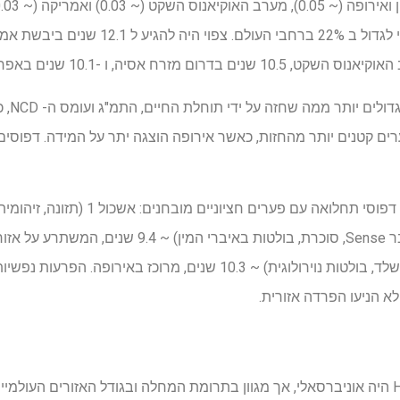
שישים ו
רים קטנים יותר מהחזות, כאשר אירופה הוצגה יתר על המידה. דפוס
(ממאירות, לב וכלי דם, שרירים ושלד, בולטות נוירולוגית) ~ 10.3 שנים, מ
א הניעו הפרדה אזורית.
הפער של HealthSpan-Lifespan היה אוניברסאלי, אך מגוון בתרומת המחלה ובגודל האזורים 