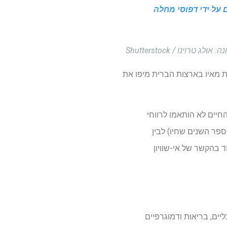
על ידי דפוסי מחלה
ת מאיו בארצות הברית מיפו את
חיים לא הותאמו לרווחי
 ההבדל בין תוחלת החיים (מספר השנים שחיו) לבין
יפוי הפער של HealthSpan-Lifespan רלוונטי במיוחד בהקשר של אי-שוויון
ם עולמיים וזיהו מדדים כלכליים, בריאות ודמוגרפיים