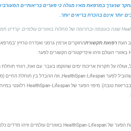
חקר שנערך במרפאת מאיו מגלה כי פערים בריאותיים המעורבים 
ים יותר אינם בהכרח בריאים יותר.
ב העת
רפואת תקשורת
החוקרים ארמין גרמני ואנדרה טרזיץ 'במרפא
ועולה על תקרות אריכות ימים שהוקמו בעבר. עם זאת, רווחי תוחלת ה
אריכות חיים בריאים שווים, מה שהוביל לפער HealthSpan-Lifespan, וזה
HealthSpan (מספר השנים חיו בבריאות טובה). מ
במחקר הנוכחי, החוקרים מיפו את הפער של HealthSpan-Lifespan באזורי