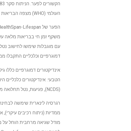
העולמי (WHO) מצפה הבריאות העולמי (GHO) בין השנים 2000-2019. אזורים ומדינות עולמיים הוגדרו לפי תוכנית סיווג WHO.
דמוגרפיים וכלכליים התקבלו ממ
אינדיקטורים דמוגרפיים כללו גיל 
הטבעי. אינדיקטורים כלכליים הי
(NCDS), פגיעות, נטל תחלואה מוחלט ומצבים מתקשרים, אימהיים, פרינדים ותזונתיים (CMPNs).
מודל שגיאה מרחבית הוחל על מנ