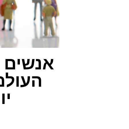
אנשים ח
העולם
יו