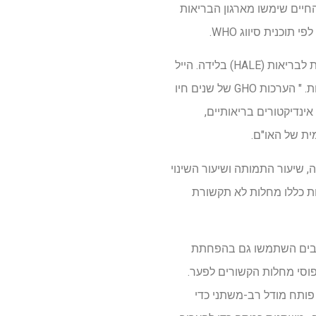
ות ארגון הבריאות העולמי (2000–2019). נתוני תוחלת החיים שימשו מארגון הבריאות
הפער של HealthSpan-Lifespan הוערך כהבדל בין תוחלת החיים בלידה לבין תוחלת החיים המותאמת לבריאות (HALE) בלידה. הייל
משקף זמן חי בבריאות מלאה על סמך משקולות מוגבלות, שהחוקרים שורטור כ"שנים חיו נקייה ממחלות. " הערכות GHO של שנים חיו
ישוב נטל התחלואה. נטל התמותה הוערך כשנים לחיים שאבדו ל 100,000 איש. אינדיקטורים בריאותיים,
ית של האו"ם.
יה, שיעור התמותה ושיעור השינוי
אות כללו מחלות לא תקשורת
לבחינת קשרים בין אינדיקטורים אלה לבין פער HealthSpan-Lifespan. הכותבים השתמשו גם בהפחתת
 (יער אקראי) כדי לזהות דפוסי מחלות הקשורים לפער.
פותח מודל רב-משתני כדי