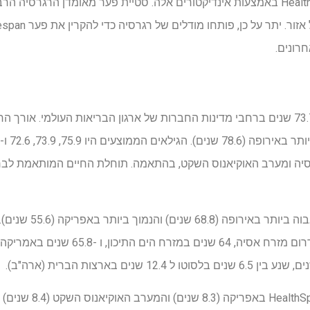
לחזות את פער HealthSpan-Lifespan באמצעות אינדיקטורים אלה. סטיית פער מאומדן 
רונים.
תוחלת החיים החציונית הייתה 73.7 שנים ברחבי מדינות החברות של ארגון הבריאות העולמי.
סיה ומערב האוקיאנוס השקט, בהתאמה. תוחלת החיים המותאמת לברי
האוקיאנוס השקט, 63.4 שנים בדרום מזרח אסיה, 64 שנ
הפער החציוני של ifespan