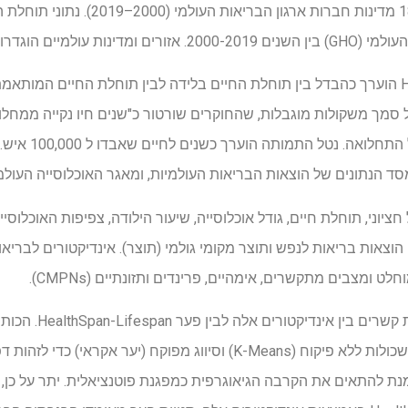
הקשורים לפער. הניתוח סקר 183 מדינות חבר
עם מוגבלות שימשו לח
סד הנתונים של הוצאות הבריאות העולמיות, ומאגר האוכלוסייה העולמ
חציוני, תוחלת חיים, גודל אוכלוסייה, שיעור הילודה, צפיפות האוכלוסי
ו הוצאות בריאות לנפש ותוצר מקומי גולמי (תוצר). אינדיקטורים לברי
רגרסיה לינארית שימשה 
ממדיות (ניתוח רכיבים עיקרי), אשכולות ללא פיקוח (K-Means) וסיווג מפוקח
ת להתאים את הקרבה הגיאוגרפית כמפגנת פוטנציאלית. יתר על כן, 