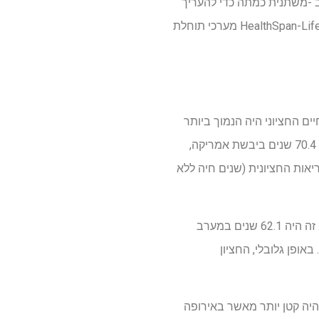
הרגרסיה הרב -משתנית כמתה כדי להעריך
את ביצועי המדינה החברות בכל אזור. יתר על כן, פותחו מודלים של רגרסיה כדי להקרין את פער HealthSpan-Lifespan מערכי תוחלת
 אורך החיים החציוני היה הנמוך ביותר
באפריקה (64.1 שנים) והגבוה ביותר באירופה (78.6 שנים). הגילאים הממוצעים היו 75.9, 73.9, 72.6 ו- 70.4 שנים ביבשת אמריקה,
אות החציונית (שנים חיה ללא
בעקביות, חציון הבריאות היה הגבוה ביותר באירופה (68.8 שנים) והנמוך ביותר באפריקה (55.6 שנים). זה היה 62.1 שנים במערב
ים במזרח הים התיכון, ו -65.8 שנים באמריקה. באופן גלובלי, החציון
HealthSpan-L באפריקה (8.3 שנים) והמערב האוקיאנוס השקט (8.4 שנים) היה קטן יותר מאשר באירופה