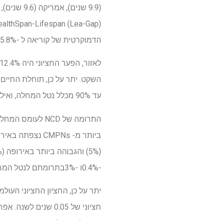
הדמוקרטית של קוריאה ל -15.8% בארה"ב.
עד 90% מכלל נטל המחלה, ואילו CMPN ופגיעות היוו 3% עד 37% ו -4% עד 18%, בהתאמה.
-0.4%ו -3%בתרומתם לנטל המחלה הכולל, בהתאמה.