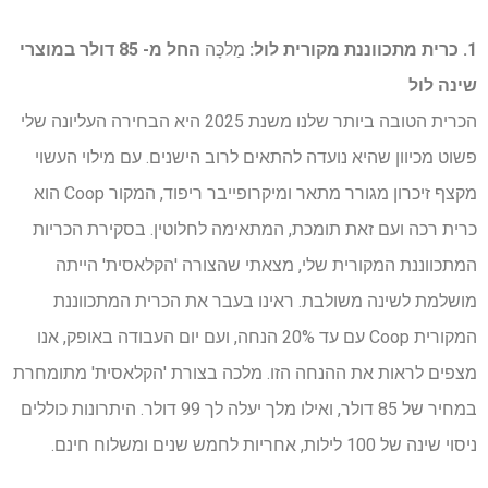
1. כרית מתכווננת מקורית לול:
מַלכָּה
החל מ- 85 דולר במוצרי
שינה לול
הכרית הטובה ביותר שלנו משנת 2025 היא הבחירה העליונה שלי
פשוט מכיוון שהיא נועדה להתאים לרוב הישנים. עם מילוי העשוי
מקצף זיכרון מגורר מתאר ומיקרופייבר ריפוד, המקור Coop הוא
כרית רכה ועם זאת תומכת, המתאימה לחלוטין. בסקירת הכריות
המתכווננת המקורית שלי, מצאתי שהצורה 'הקלאסית' הייתה
מושלמת לשינה משולבת. ראינו בעבר את הכרית המתכווננת
המקורית Coop עם עד 20% הנחה, ועם יום העבודה באופק, אנו
מצפים לראות את ההנחה הזו. מלכה בצורת 'הקלאסית' מתומחרת
במחיר של 85 דולר, ואילו מלך יעלה לך 99 דולר. היתרונות כוללים
ניסוי שינה של 100 לילות, אחריות לחמש שנים ומשלוח חינם.