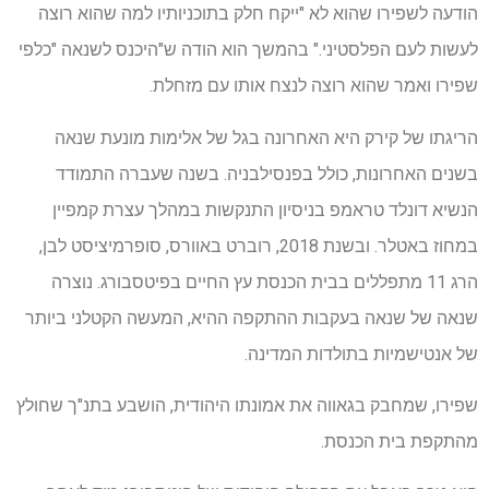
הודעה לשפירו שהוא לא "ייקח חלק בתוכניותיו למה שהוא רוצה
לעשות לעם הפלסטיני." בהמשך הוא הודה ש"היכנס לשנאה "כלפי
שפירו ואמר שהוא רוצה לנצח אותו עם מזחלת.
הריגתו של קירק היא האחרונה בגל של אלימות מונעת שנאה
בשנים האחרונות, כולל בפנסילבניה. בשנה שעברה התמודד
הנשיא דונלד טראמפ בניסיון התנקשות במהלך עצרת קמפיין
במחוז באטלר. ובשנת 2018, רוברט באוורס, סופרמיציסט לבן,
הרג 11 מתפללים בבית הכנסת עץ החיים בפיטסבורג. נוצרה
שנאה של שנאה בעקבות ההתקפה ההיא, המעשה הקטלני ביותר
של אנטישמיות בתולדות המדינה.
שפירו, שמחבק בגאווה את אמונתו היהודית, הושבע בתנ"ך שחולץ
מהתקפת בית הכנסת.