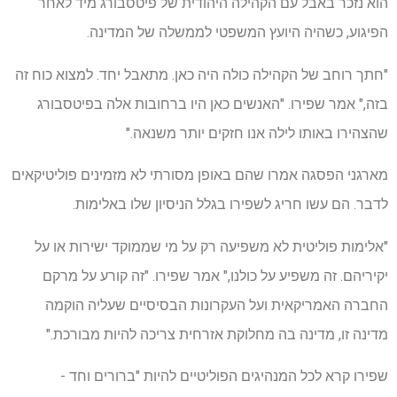
הוא נזכר באבל עם הקהילה היהודית של פיטסבורג מיד לאחר
הפיגוע, כשהיה היועץ המשפטי לממשלה של המדינה.
"חתך רוחב של הקהילה כולה היה כאן. מתאבל יחד. למצוא כוח זה
בזה," אמר שפירו. "האנשים כאן היו ברחובות אלה בפיטסבורג
שהצהירו באותו לילה אנו חזקים יותר משנאה."
מארגני הפסגה אמרו שהם באופן מסורתי לא מזמינים פוליטיקאים
לדבר. הם עשו חריג לשפירו בגלל הניסיון שלו באלימות.
"אלימות פוליטית לא משפיעה רק על מי שממוקד ישירות או על
יקיריהם. זה משפיע על כולנו," אמר שפירו. "זה קורע על מרקם
החברה האמריקאית ועל העקרונות הבסיסיים שעליה הוקמה
מדינה זו, מדינה בה מחלוקת אזרחית צריכה להיות מבורכת."
שפירו קרא לכל המנהיגים הפוליטיים להיות "ברורים וחד -