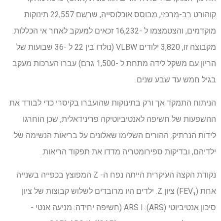
קוהורט רב-מרכזי, מבוסס אוכלוסייה, שרשם 22,557 תינוקות
מוקדמים, והצטמצמו ל -16,232 זכאים למעקב לאחר אי הכללות.
מקבוצה זו, 3,820 ילודים VLBW (נולדו בין 22 ל -36 שבועות של
הריון עם משקל לידה מתחת ל -1,500 גרם) עברו הערכות מעקב
בגיל חמש עד שבע שנים.
הניתוח התמקד אך ורק בתינוקות שהועברו בקיסרי כדי לבודד את
ההשפעות של חשיפה לאנטיביוטיקה פרינידאלית, שכן הוחרגו
לידות הנרתיק. ההורים השלימו שאלונים על בריאות הנשימה של
ילדיהם, ובדיקות ספירומטריה מדדו את תפקוד הריאות.
נקודת הקצה העיקרית הייתה נפח ה- Z המפוצץ בכפייה בשנייה
אחת (FEV₁) ציון Z. ילדים היו מרובדים לשלוש קבוצות של ציון
סיכון אנטיביוטי (ARS): ARS I (חשיפה יחידה: מניעה אנטי -