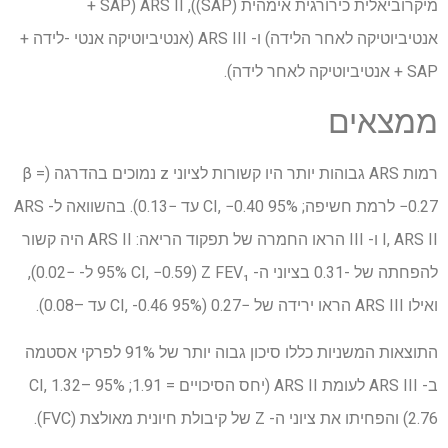
מיקרוביאלית כירורגית אימהית (SAP)), ARS II (SAP +
אנטיביוטיקה לאחר הלידה) ו- ARS III (אנטיביוטיקה אנטי -לידה +
SAP + אנטיביוטיקה לאחר לידה).
ממצאים
רמות ARS גבוהות יותר היו קשורות לציוני z נמוכים בהדרגה (β =
−0.27 לרמת חשיפה; 95% CI, −0.40 עד −0.13). בהשוואה ל- ARS
I, ARS II ו- III הראו החמרה של תפקוד הריאה: ARS II היה קשור
להפחתה של -0.31 בציוני ה- Z FEV₁ (95% CI, −0.59 ל- −0.02),
ואילו ARS III הראו ירידה של −0.27 (95% CI, -0.46 עד –0.08).
התוצאות המשניות כללו סיכון גבוה יותר של 91% לפרקי אסטמה
ב- ARS III לעומת ARS II (יחס הסיכויים = 1.91; 95% CI, 1.32–
2.76) והפחיתו את ציוני ה- Z של קיבולת חיונית מאולצת (FVC).