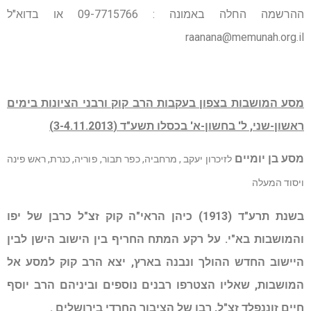
ההרשמה החלה באמונה : 09-7715766 או בדוא"ל
raanana@memunah.org.il
מסע המושבות בצפון בעקבות הרב קוק ורבני הציונות בימים
ראשון-שני, ל' בחשון-א' בכסלו תשע"ד (3-4.11.2013)
מסע בן יומיים
לזיכרון יעקב , מרחביה, כפר תבור, פוריה, כנרת, ראש פינה
ויסוד המעלה
בשנת תרע"ד (1913) כיהן הראי"ה קוק זצ"ל כרבן של יפו
והמושבות בא"י. על רקע המתח החריף בין הישוב הישן לבין
היישוב החדש ההולך ונבנה בארץ, יצא הרב קוק למסע אל
המושבות, שאליו הצטרפו רבנים נוספים וביניהם הרב יוסף
חיים זוננפלד זצ"ל, רבו של הציבור החרדי בירושלים .