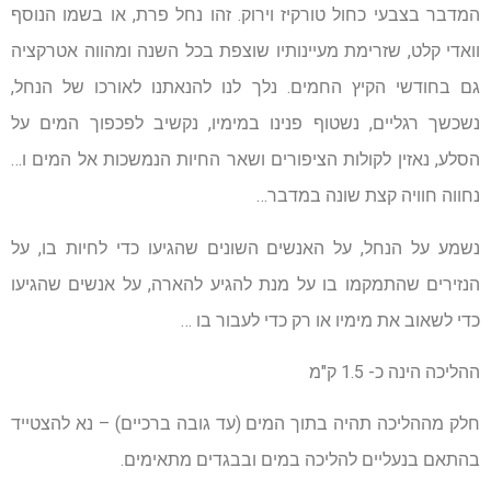
המדבר בצבעי כחול טורקיז וירוק. זהו נחל פרת, או בשמו הנוסף
וואדי קלט, שזרימת מעיינותיו שוצפת בכל השנה ומהווה אטרקציה
גם בחודשי הקיץ החמים. נלך לנו להנאתנו לאורכו של הנחל,
נשכשך רגליים, נשטוף פנינו במימיו, נקשיב לפכפוך המים על
הסלע, נאזין לקולות הציפורים ושאר החיות הנמשכות אל המים ו…
נחווה חוויה קצת שונה במדבר…
נשמע על הנחל, על האנשים השונים שהגיעו כדי לחיות בו, על
הנזירים שהתמקמו בו על מנת להגיע להארה, על אנשים שהגיעו
כדי לשאוב את מימיו או רק כדי לעבור בו …
ההליכה הינה כ- 1.5 ק"מ
חלק מההליכה תהיה בתוך המים (עד גובה ברכיים) – נא להצטייד
בהתאם בנעליים להליכה במים ובבגדים מתאימים.