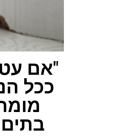
"אם עט 
ככל הנ
מומחה
בתים 