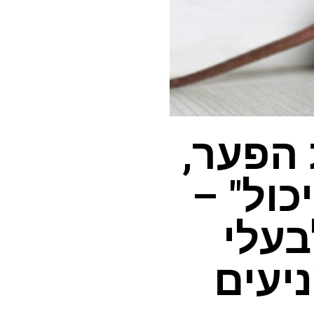
 הפער,
ול" –
בעלי
יעים