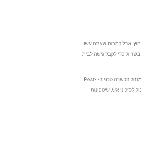
חוץ. אבל למרות שאתה עשוי
שרוול כדי לקבל גישה לבית
"זה דורש רק פער רוחב של בירו (קצת יותר מ 12 מ"מ) כדי שעכברוש יסחט דרכו." אומר ג'ון סטיוארט, מנהל הכשרה טכני ב- Pest-
יל לסיכוני אש, שיטפונות