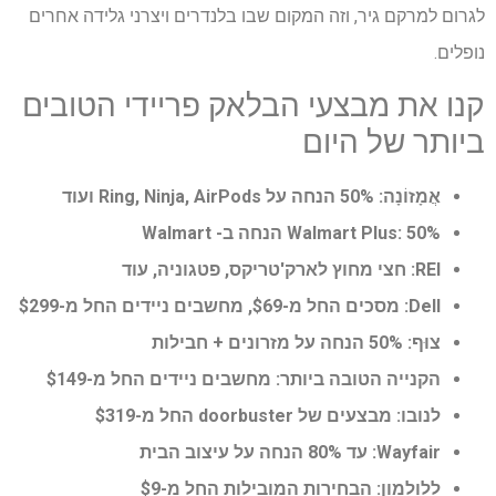
לגרום למרקם גיר, וזה המקום שבו בלנדרים ויצרני גלידה אחרים
נופלים.
קנו את מבצעי הבלאק פריידי הטובים
ביותר של היום
אֲמָזוֹנָה:
50% הנחה על Ring, Ninja, AirPods ועוד
50% הנחה ב- Walmart
Walmart Plus:
REI:
חצי מחוץ לארק'טריקס, פטגוניה, עוד
Dell:
מסכים החל מ-$69, מחשבים ניידים החל מ-$299
צוּף:
50% הנחה על מזרונים + חבילות
הקנייה הטובה ביותר:
מחשבים ניידים החל מ-$149
לנובו:
מבצעים של doorbuster החל מ-$319
Wayfair:
עד 80% הנחה על עיצוב הבית
ללולמון:
הבחירות המובילות החל מ-$9