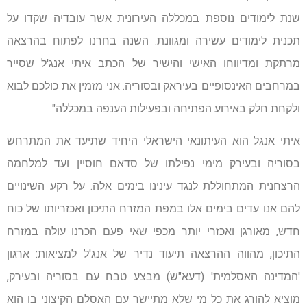
שנת לימודים נוספת במכללה העירונית אשר עובדיה שקדו על
תכנית לימודים עשירה ומגוונת. השנה בחרנו לפתוח בהרצאה
מרתקת ומדיווחו האישי והישיר של הכתב איתי אנג'ל שסייר
במרחבים האינסופיים בעיראק ובסוריה. אני מזמין את כולכם לבוא
ולקחת חלק באירוע הפתיחה ובפעילות הענפה במכללה".
איתי אנגל הוא העיתונאי הישראלי היחיד שתיעד את המתרחש
בסוריה ובעירק מימי נפילתו של סדאם חוסיין ועד למלחמה
הרצחנית המתחוללת לנגד עינינו בימים אלה. על רקע השינויים
להם אנו עדים בימים אלו במפת המזרח התיכון ואכזריותו של כוח
חדש, מאורגן ואכזרי יותר מכפי שאי פעם הכרנו עולה במזרח
התיכון, מהווה ההרצאה תיעוד נדיר של אנג'ל למציאות: ארגון
'המדינה האסלמית' (דעא"ש) מבצע טבח עם בסוריה ובעירק,
מוציא להורג את כל מי שלא מתיישר עם האסלם הקיצוני בו הוא