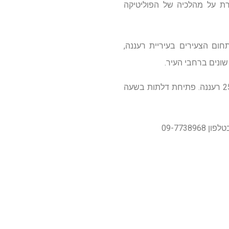
רת על מהלכיה של הפוליטיקה
ום הצעירים בעיריית רעננה,
שונים ברחבי העיר.
הרצאתו של רביב דרוקר תתקיים ביום רביעי, 9.11 בשעה 20:30 בפאב "העירייה", ברחוב החרושת 25 רעננה. פתיחת דלתות בשעה
09-773