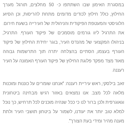
במסגרת האימון שבו השתתפו כ- 50 מחלצים, תורגל מערך
החילוץ, כולל חילוץ לכודים מדומים מתחת להריסות, וכן הסיוע
הלוגיסטי והמעטפת הפיקודית והניהולית של העירייה בשעת חירום.
את התרגיל ליוו גורמים מוסמכים של פיקוד העורף. התרגיל,
בניהולו המקצועי של מהנדס העיר, בוגר יחידת החילוץ של פיקוד
העורף בעצמו, הסתיים בהצלחה יתרה תוך התרשמות גבוהה
מאוד מצד מפקד פלוגת החילוץ של פיקוד העורף האמונה על העיר
רעננה.
זאב בילסקי, ראש עיריית רעננה: "אנחנו שומרים על כוננות ומוכנות
מלאה לכל מצב. אנו נמצאים באזור רגיש מבחינה ביטחונית
וגאוגרפית ולכן ברור לנו כי ככל שנהיה מוכנים לכל תרחיש, כך נוכל
למלא טוב יותר את יעודנו, לשמור על ביטחון תושבי העיר ולתת
מענה מהיר ומידי בעת הצורך".