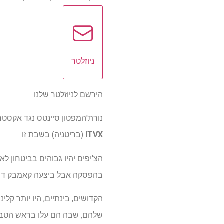
ניוזלטר
הירשם לניוזלטר שלנו
נורת'המפטון סיינטס נגד אקסטר צ'יפס בגמר ה-PREM של גלאגר 2026 באצטדיון אליא
ITVX
(בריטניה) בשבת זו.
בהפסקה אבל ביצעה קאמבק דרמטי וניצחה 27-26, ושמרה על באת' ללא נקוד
שלהם, שבה הם עלו בראש הטבלה לאחר שניצחו 4