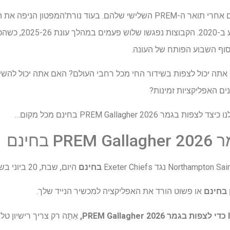
הניצחון האחרון של אק
בסוף השבוע הפותח של העונה.
ים האפליקציות זמינות?
PREM Gallagher 2 בחינם מכל מקום…
בחינם
בחינם
היום, שבת, 20 ביוני בשעה 15:00 BST / 10:00 ET.
בחינם
או פשוט הורד את האפליקציה למכשיר הנייד שלך.
אַתָה
רק צריך רישיון טלו