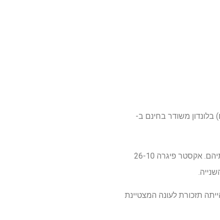
הצ'יפים יהיו גבוהים בביטחון לאחר שהפילו את האלופה המגינה באת' רוגבי בעימות חצי הגמר לדורותיהם. אקסטר פיגרה 26-10
שייטים לניצחון 45-31 על הנמרים. התוצאה הייתה תזכורת לעונה המצטיינת