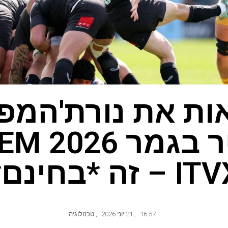
ות את נורת'המפט
 – זה *בחינם*
16:57
,
21 יוני 2026
,
טכנולוגיה