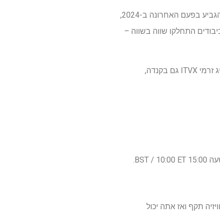
גם הקדושים וגם הצ'יפים רודפים אחרי תואר ה-PREM השלישי שלהם. בעוד נורת'המפטון הניפה את הגביע בפעם האחרונה ב-2024,
סטר הגיע ב-2020. הקבוצות נפגשו שלוש פעמים במהלך עונת 2025-26, כשהכיבודים התחלקו שווה בשווה –
הגמר בחינם ב-ITVX, אבל האם אתה יכול לצפות בשידור החי מכל רחבי העולם? האם אתה יכול להשיג זרמי ITVX גם בקנדה,
ויזיה תקף ואז אתה יכול