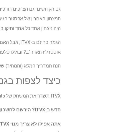
היה ניצחון אחד כל אחד ותיקו 
אוסטרליה וארה"ב? ובאילו טלפונ
הנה המדריך המלא (והמהיר) שלנו כיצד לצפות בגמר 026
כיצד לצפות בגמר PREM Gallagher 2026 
ITVX תשדר את המשחק של Northampton Saints נגד Exeter Chiefs
חדש ב-ITVX?
הירשם לחשבון 
אתה אפילו לא צריך מנוי ITVX כדי לצפות בגמר PREM Gallagher 2026,