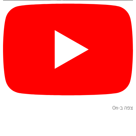
צפה ב-On