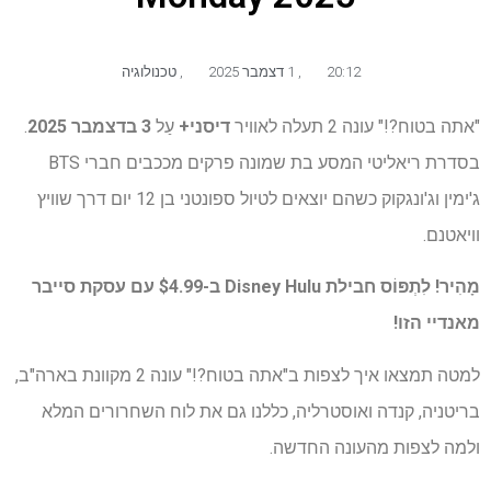
20:12
,
1 דצמבר 2025
,
טכנולוגיה
"אתה בטוח?!" עונה 2 תעלה לאוויר
דיסני+
עַל
3 בדצמבר 2025
.
בסדרת ריאליטי המסע בת שמונה פרקים מככבים חברי BTS
ג'ימין וג'ונגקוק כשהם יוצאים לטיול ספונטני בן 12 יום דרך שוויץ
וויאטנם.
מָהִיר! לִתְפּוֹס
חבילת Disney Hulu ב-$4.99
עם עסקת סייבר
מאנדיי הזו!
למטה תמצאו איך לצפות ב"אתה בטוח?!" עונה 2 מקוונת בארה"ב,
בריטניה, קנדה ואוסטרליה, כללנו גם את לוח השחרורים המלא
ולמה לצפות מהעונה החדשה.