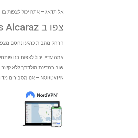
אל תדאג – אתה יכול לצפות בו באמצעות VPN במקום זאת. נראה לך איך
צפו ב Sinner vs Alcaraz זרמים חיים מכל מקום
הרחק מהבית כרגע ונחסם מצפיי
שוב במדינת מולדתך ללא קשר למ
NORDVPN – אנו מסבירים מדוע בסקירת NORDVPN שלנו.