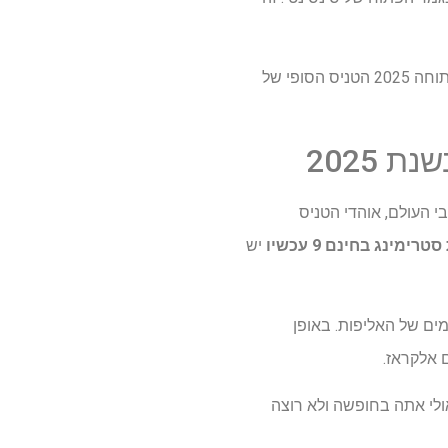
בדוק את כל הטלוויזיה והפרטים הזורמים למטה כדי לגלות כיצד לצפות בחוטא נגד אלקרז בארה"ב הפתוחה 2025 הטניס הסופי של
 2025
זיה בתשלום ברחבי העולם, אוהדי הטניס
 סטרימינג בחינם
9 עכשיו
יש
 ימים של האליפות. באופן
ם אלקראז.
וסטרליה או בארה"ב, אך אינך בבית במהלך ארה"ב 2025 פתוח? אולי אתה בחופשה ולא רוצה