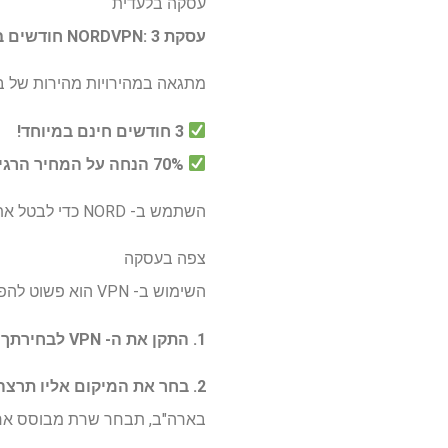
עסקה בלעדית
עסקת NORDVPN: 3 חודשים בחינם
מתגאה במהירויות מהירות של בר
3 חודשים חינם במיוחד!
70% הנחה על המחיר הרגיל
השתמש ב- NORD כדי לבטל את חסימת שירות הסטרימינג שלך וצפה בנו פתוח כיסוי חי באינטרנט עם שלנו
צפה בעסקה
השימוש ב- VPN הוא פשוט להפליא.
1. התקן את ה- VPN לבחירתך
ו
2. בחר את המיקום אליו תרצה להתחבר באפליקציית VPN.
בארה"ב, תבחר שרת מבוסס אר