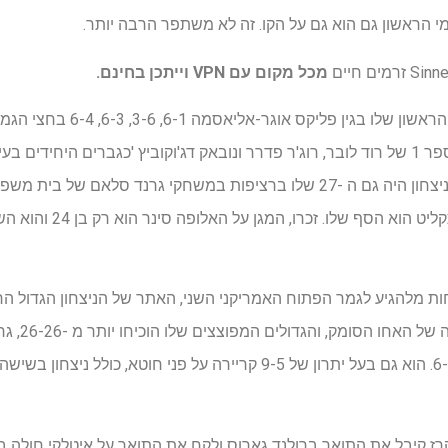
י הראשון גם הוא גם על הקו. זה לא משתפר הרבה יותר.
מכל מקום עם VPN
וייתכן בחינם.
Sinner הפיל את מערך הטורניר הרא
הזרע העליון האיטלקי והעולם מספר 1 של רוד לובר, רוג'ר פדרר ונובאק דג'וקוביץ 'כגברי
גמר גרנד סלאם באותה עונה. הניצחון היה גם ה -27 שלו ברציפות במשחקי גרנד 
דג'וקוביץ '; ניצחון אחד נו
עדיין לא ירד 
'שלהם יכלו להתמודד עם 6-6, 6-6. הוא גם בעל יתרון של 9-5 קריירה על פנ
סינר ניצח ב- SW19, אלקרז קיבל את התואר ברולנד גארוס ולקח את התואר על איטלקי 