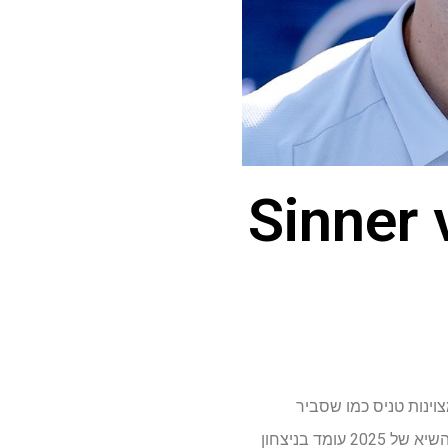
Sinner vs A:
ל ארה"ב 2025 יהיה תצוגה טובה של מצוינות טניס כמו שסביר
שתמצא. שני השחקנים המובילים בעולם יתמודדו עם גמר גראנד סלאם השלישי שלהם השנה, כאשר השיא של 2025 עומד בניצחון