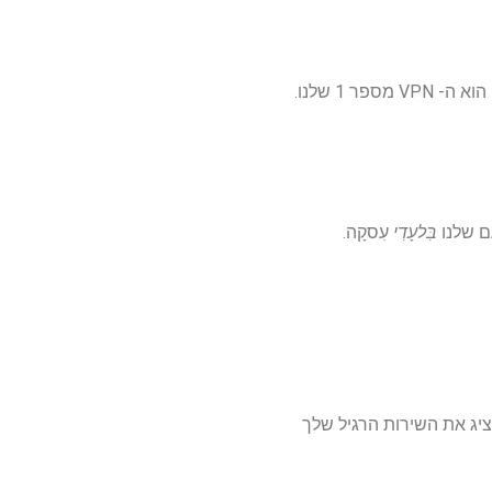
הוא ה- VPN מספר 1 שלנו.
בִּלעָדִי
עִסקָה.
יג את השירות הרגיל שלך