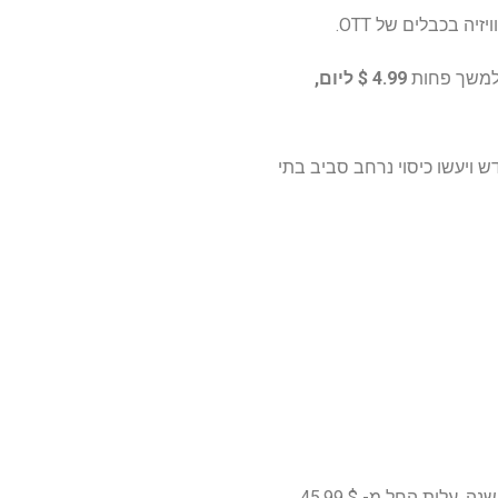
4.99 $ ליום,
- $ 11.99 לחודש ויעשו כיסוי נרחב סביב בתי
החבילה הכתומה של Sling TV מאפשרת לך לצפות בכל הסיקור של ESPN לטניס הפתוח האמריקני השנה. עלות החל מ- $ 45.99