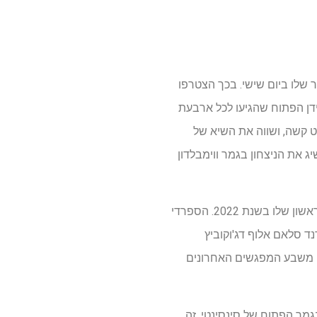
שון שלו בגין פליקס אוגר-אליאסמה 6-1, 3-6, 6-3, 6-4 בחצי הגמר שלו ביום שישי. בכך הצטרפו
ם היחידים בעידן הפתוח שהגיעו לכל ארבעת
סלאם של בית משפט קשה, ושווה את השיא של
סף והתקליט הוא הסף שלו. זכרו, המגן על האלופה סינר הוא רק בן 24 והוא השיג את הניצחון בגמר ווימבלדון
אלקראז עדיין היה מרשים לא פחות מלהגיע לגמר הפתוח האמריקני השני, האתר של הניצחון הגדול הראשון שלו בשנת 2022. הספרדי
מערך בדרך לתצוגה של האחו הסומק, והגדולים המפוצצים שלו הוכיחו יותר מ -26-26, גרנד סלאם אלוף דג'וקוביץ
י חוטא, כולל ניצחון בשישה משבע המפגשים האחרונים
חולה בגמר הפתוח של סינסינטי. זה