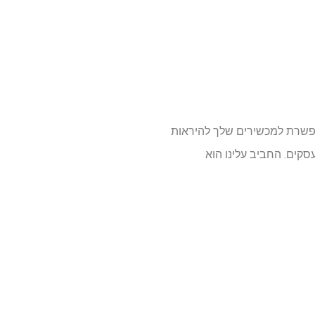
פרטית וירטואלית). התוכנה מאפשרת למכשירים שלך להיראות
קים. החביב עלינו הוא