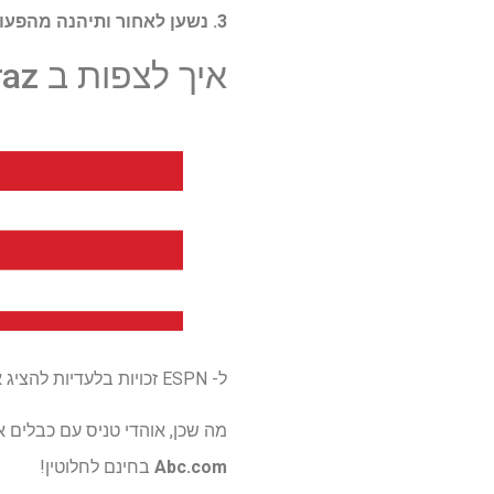
3. נשען לאחור ותיהנה מהפעולה.
איך לצפות ב Sinner vs Alcaraz זרמים חיים בארצות הברית
ל- ESPN זכויות בלעדיות להציג את ארה"ב הפתוחה במדינה, כאשר פעולה חיה זורמת כל יום
מה שכן, אוהדי טניס עם כבלים או אנ
Abc.com
בחינם לחלוטין!