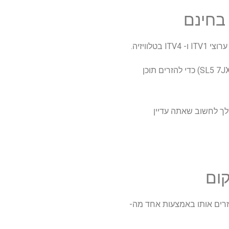
בטלוויזיה.
למרות שזה דורש רישיון טלוויזיה ומיקוד בבריטניה (למשל SL5 7JX) כדי להזרים תוכן
שיר שלך לחשוב שאתה עדיין
זרים אותו באמצעות אחד מה-