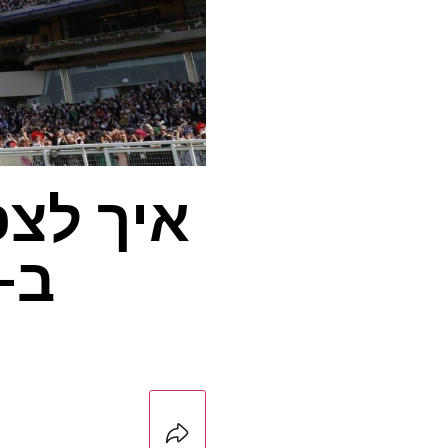
ב-ITVX – זה *בחינם