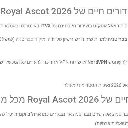
ל Royal Ascot 2026 בחינם
צפות
רויאל אסקוט בשידור חי
בחינם
עַל
ITVX
באינטרנט ובאמצעות ערוצי ITV1 ו- ITV4 
בבריטניה
הִשְׁתַמֵשׁ
NordVPN
או שירות VPN אחר כדי להערים על המכ
Royal  מכל מקום
ארה"ב וקנדה
יכול לה