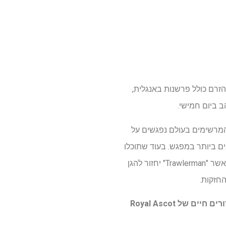
ם שלישי, 16 ביוני עד יום שבת, 20 ביוני. הזרם כולל פרשנות באנגלית,
ב ביום חמישי.
עים הגזעיים המרשימים בעולם נפגשים על
 4 ק"מ מתגמל את ה"שוהים" הטובים ביותר במפגש. בעוד שתוכלו
לראות לוח זמנים מלא בתחתית הכתבה הזו, גביע הזהב ביום חמישי ימשוך את מרבית תשומת הלב, כאשר "Trawlerman" יחזור להגן
צפו בשידורים חיים של Royal Ascot