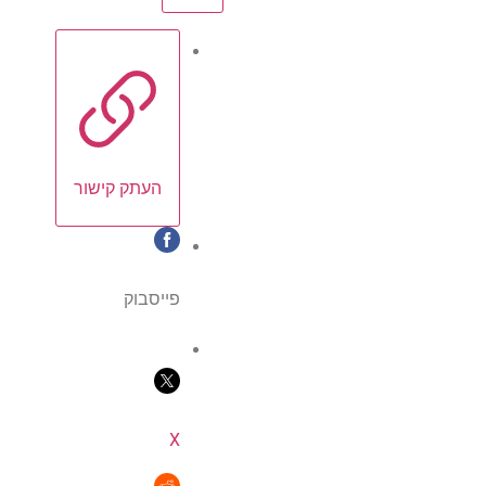
העתק קישור
פייסבוק
X