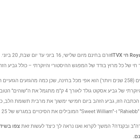
R חי
ITVX
זורם בחינם מיו
 חי של כל מרוץ בודד של המפגש ההיסטורי והיוקרתי – כולל גביע הזה
המפגש ההיסטורי בן חמישה ימים (258 שנים ויותר) הוא אפי מכל בחינה, שכן כמה מהגז
פני 35 מרוצים, כאשר המסלול היוקרתי של גביע אסקוט גולד לאורך
ות.
ם.