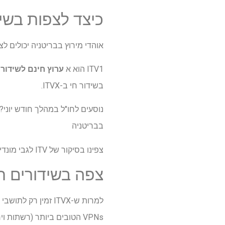
כיצד לצפות בשידורים חיים ש
אוהדי מירוץ בבריטניה יכולים ל
ITV1 הוא א
ערוץ חינם לשידור 
בשידור חי ב-ITVX.
נוסעים לחו"ל במהלך חודש יוני? לְ
בבריטניה
צפינו בסיקור של ITV לגבי מונדיאל 2026 ואיכות הסטרימינג מעולה.
צפה בשידורים חיים של Ascot 2026
למרות ש-ITVX זמין רק לתושבי בריטניה, אלה שהם מבריטניה אך מבקרים כמו
VPNs הטובים ביותר (רשתות וירטואליות פרטיות).