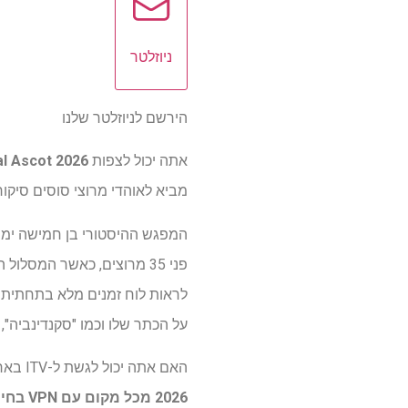
ניוזלטר
הירשם לניוזלטר שלנו
אתה יכול לצפות
oyal Ascot 2026
מביא לאוהדי מרוצי סוסים סיקור
על הכתר שלו וכמו "סקנדינביה", "Rahiebb" ו-"Sweet William" המובילים את הסיכויים במגרש של 25 החזק
האם אתה יכול לגשת ל-ITV בארה"ב ובקנדה? המשך לקרוא ואנו נראה לך כיצד לעשות זאת
2026
מכל מקום עם VPN
בחינ