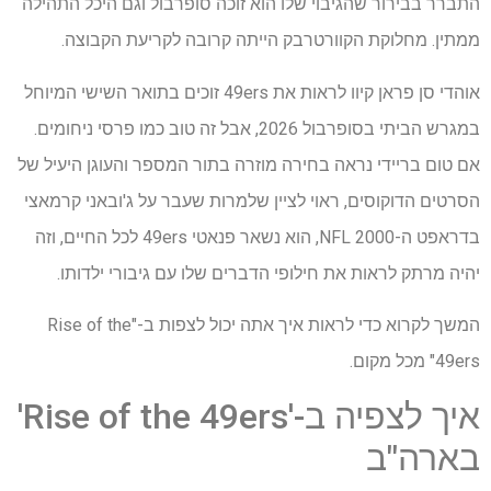
התברר בבירור שהגיבוי שלו הוא זוכה סופרבול וגם היכל התהילה
ממתין. מחלוקת הקוורטרבק הייתה קרובה לקריעת הקבוצה.
אוהדי סן פראן קיוו לראות את 49ers זוכים בתואר השישי המיוחל
במגרש הביתי בסופרבול 2026, אבל זה טוב כמו פרסי ניחומים.
אם טום בריידי נראה בחירה מוזרה בתור המספר והעוגן היעיל של
הסרטים הדוקוסים, ראוי לציין שלמרות שעבר על ג'ובאני קרמאצי
בדראפט ה-NFL 2000, הוא נשאר פנאטי 49ers לכל החיים, וזה
יהיה מרתק לראות את חילופי הדברים שלו עם גיבורי ילדותו.
המשך לקרוא כדי לראות איך אתה יכול לצפות ב-"Rise of the
49ers" מכל מקום.
איך לצפיה ב-'Rise of the 49ers'
בארה"ב