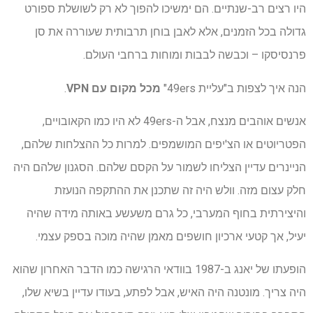
היו רצים רב-שנתיים. הם ימשיכו להפוך לא רק לשושלת ספורט
גדולה בכל הזמנים, אלא לאבן בוחן תרבותית שעוררה את סן
פרנסיסקו – וכבשה לבבות ומוחות ברחבי העולם.
הנה איך לצפות ב"עליית 49ers"
מכל מקום עם VPN
.
אנשים אוהבים מנצח, אבל ה-49ers לא היו כמו הקאובויים,
הפטריוטים או הצ'יפים המושמפים. למרות כל ההצלחות שלהם,
הניינרים עדיין הצליחו לשמור על הקסם שלהם. הסגנון שלהם היה
חלק עצום מזה. וולש היה זה שתכנן את ההתקפה הנועזת
והיצירתית בחוף המערבי, כל גרם משעשע באותה מידה שהיה
יעיל, אך קטעי ארכיון חושפים מאמן שהיה מוכה בספק עצמי.
הופעתו של יאנג ב-1987 בוודאי הרגישה כמו הדבר האחרון שהוא
היה צריך. מונטנה היה האיש, אבל לפתע, בעודו עדיין בשיא שלו,