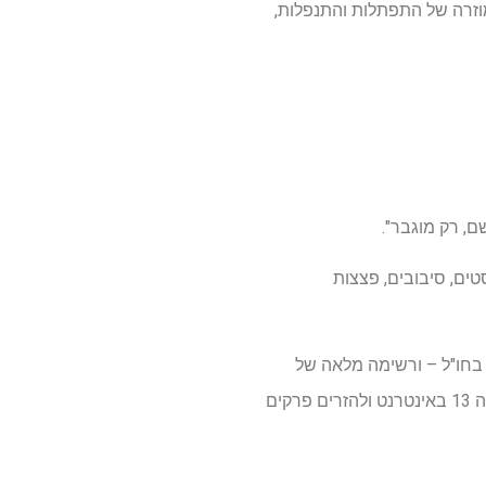
וזרה של התפתלות והתנפלות,
ם, רק מוגבר".
ים, סיבובים, פצצות
 בחו"ל – ורשימה מלאה של
המתמודדים של השנה בתחתית עמוד זה, הנה כל מה שאתה צריך כדי לצפות ב-"Love Island UK" עונה 13 באינטרנט ולהזרים פרקים