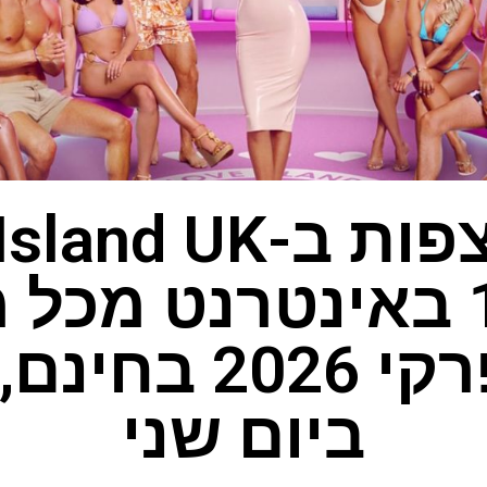
איך לצפות ב-nd UK
עונה 13 באינטרנט מכ
שידור פרקי 026
ביום שני