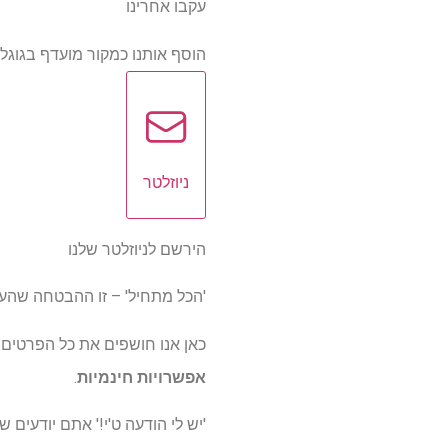
עקבו אחרינו
הוסף אותנו כמקור מועדף בגוגל
ניוזלטר
הירשם לניוזלטר שלנו
'הכל מתחיל' – זו ההבטחה שהעניקה ITV לקראת תחילת סדרת 2026 של "nd UK
כאן אנו חושפים את כל הפרטים שאתה צריך כדי לצפו
אפשרויות חינמיות
.
'יש לי הודעה ט'י!' אתם יודעי