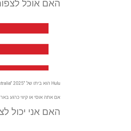
האם אוכל לצפות ב-'e Island Australia' S7
Hulu הוא ביתו של "Love Island Australia" 2025 בארה"ב, אך בזמן כתיבת שורות אלו אין מילה על מתי תגיע עונה 7.
אם אתה אוסי או קיווי כרגע בארה"ב,
האם אני יכול לצפות ב-'d Australia' S7