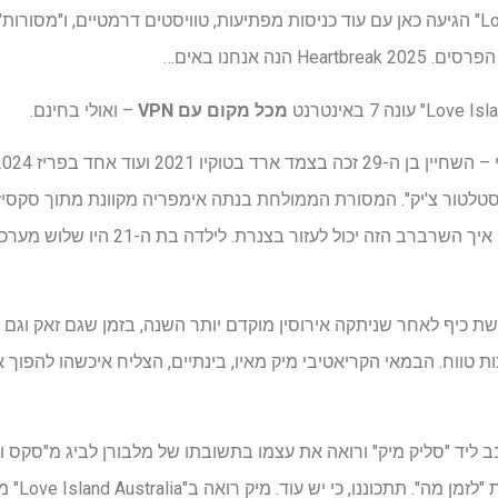
עונה 7 של "Love Island Australia" הגיעה כאן עם עוד כניסות מפתיעות, טוויסטים דרמטיים, 
הנה אנחנו באים…
מכל מקום עם VPN
– ואולי בחינם.
נסטלטור צ'יק". המסורת הממולחת בנתה אימפריה מקוונת מתוך סקסיזם
אנשים פשוט לא מצליחים להבין איך השרברב ה
ת כיף לאחר שניתקה אירוסין מוקדם יותר השנה, בזמן שגם זאק וגם 
טווח. הבמאי הקריאטיבי מיק מאיו, בינתיים, הצליח איכשהו להפוך א
ליד "סליק מיק" ורואה את עצמו בתשובתו של מלבורן לביג מ"סקס וה
בכך שהשאיר