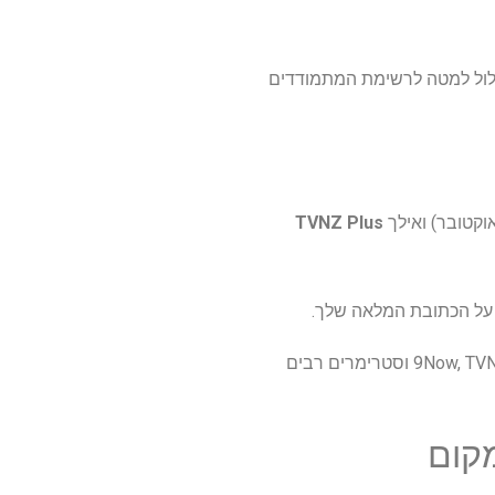
Love Island Austral" עונה 7 מכל מקום בעולם. גלול למטה לרשימת המתמודדים
TVNZ Plus
 על הכתובת המלאה שלך.
השימוש ב-VPN הוא פשוט – אנו משתמשים ב-NordVPN מדי יום והוא פותח את 9Now, TVNZ Plus וסטרימרים רבים