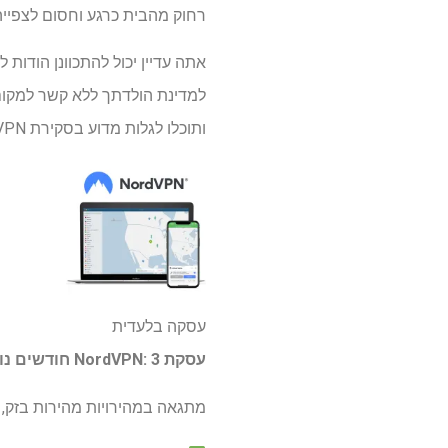
רחוק מהבית כרגע וחסום לצפייה ב-"Love Island Australia" עונה 7 במנוי 
ותוכלו לגלות מדוע בסקירת NordVPN שלנו.
עסקה בלעדית
עסקת NordVPN: 3 חודשים נוספים בחינם
מתגאה במהירויות מהירות בזק, 