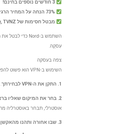
3 חודשים נוספים בחינם!
73% הנחה על המחיר הרגיל
מבטל חסימות של 9Now, TVNZ+ ועוד
השתמש ב-Nord כדי לבטל את החסימה של 9Now או TVNZ Plus וצפה ב-"Love Island Australia" עונה 7 באינטרנט עם שלנו
עִסקָה.
צפה בעסקה
השימוש ב-VPN הוא פשוט להפליא.
1. התקן את ה-VPN לבחירתך
. כ
2. בחר את המיקום שאליו ברצונך להתחבר באפליקציית VPN.
אוסטרלי, תבחר באוסטרליה מה
3. שבו אחורה ותהנו מהאקשן.