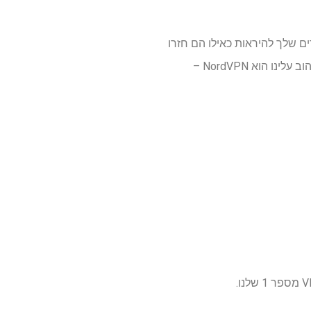
ה מאפשרת למכשירים שלך להיראות כאילו הם חזרו
למדינת הולדתך ללא קשר למקום שבו אתה נמצא בעולם. אידיאלי כשאתה יוצא לחופשה או לעסק. האהוב עלינו הוא NordVPN –