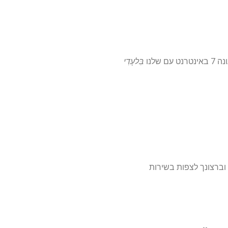
בִּלעָדִי
וברצונך לצפות בשירות