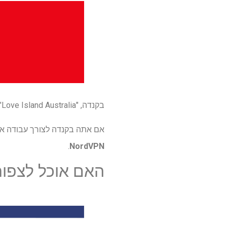
בקנדה, "Love Island Australia" משודרת ב-Hyu וב-CTV, אבל התוכניות לעונה 7 מכוסות בזמן כתיבת שורות אלה.
אם אתה בקנדה לצורך עבודה או בח
.
NordVPN
האם אוכל לצפות ב-'ove Island Australia' S7