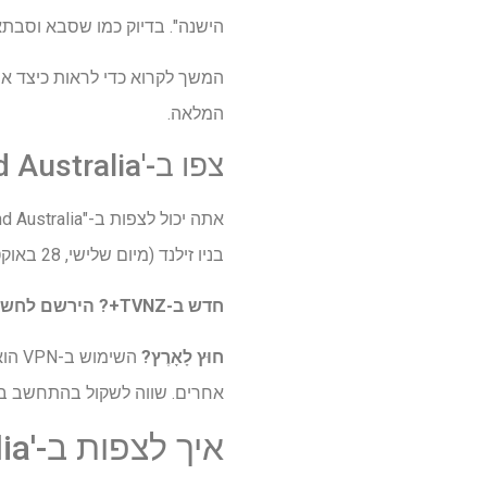
הישנה". בדיוק כמו שסבא וסבתא
המלאה.
צפו ב-'Love Island Australia' עונה 7 בחינם
אתה יכול לצפות ב-"Love Island Australia" עונה 7 ללא תשלום
בניו זילנד (מיום שלישי, 28 באוקטובר).
חדש ב-TVNZ+?
הירשם לחשבו
חוּץ לָאָרֶץ?
אחרים. שווה לשקול בהתחשב במחיר 
איך לצפות ב-'Love Island Australia' עונה 7 מכל מקום