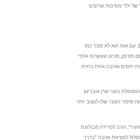
ו"מסורות" של ילדי מסיבות שרוצים
זאק אינסרטי הוא לא רק אולימפי – השחיין בן ה-29 זכה בצמד ארד בטוקיו 2021 ועוד אחד בפריז 2024. עם זאת הוא לא מוכר כמו
 מזדמן, מכיוון שעשרות אלפי
זה יכול לעזור בצנרת. לילדה בת ה-21 היו שלוש מערכות יחסים ואהבה אחת בחייה.
המטפלת בעור שרן אובריאן
ת סיפור הצער שלו לעצוב יותר
עיר", הגיב לפרידה מבולגנת
 את עצמו בפרישות "לזמן מה". תתכוננו, כי יש עוד. מיק רואה ב"Love Island Australia" מסלול למציאת אהבה "בדרך