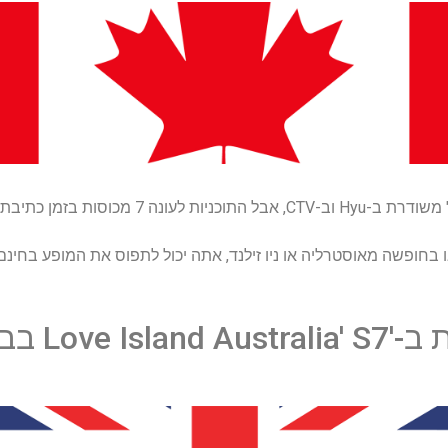
ופשה מאוסטרליה או ניו זילנד, אתה יכול לתפוס את המופע בחינם באמצעו
L בבריטניה?