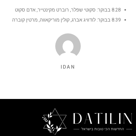
8.28 בבוקר: סקוטי שפלר, רוברט מקינטייר, אדם סקוט
8.39 בבוקר: לודוויג אברג, קולין מוריקאווה, מרטין קוברה
IDAN