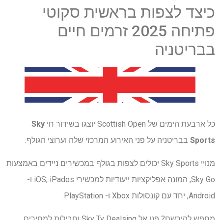
כיצד לצפות בראשית סקוטי
פתיחה 2025 זרמים חיים
בבריטניה
כל ארבעת הימים של Scottish Open יוצגו בשידור חי
Sky
Sports
בבריטניה על פני האירוע המרכזי שלה וערוצי הגולף.
מנויי Sky Sports יכולים לצפות בגולף במכשירים ניידים באמצעות
Sky Go, המונה אפליקציות ייעודיות למכשירי iOS, iPados ו-
Android, יחד עם קונסולות Xbox ו- PlayStation.
מחפש להירשם? פנו אל Sky Tv Dealsing וחבילות למחירים