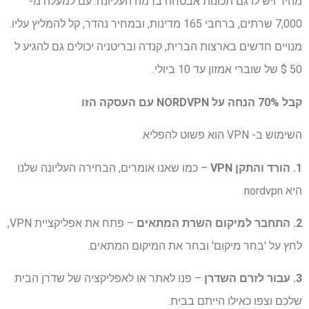
מהיר ויש לו גם תכונות אבטחה ברמה העליונה. עם למעלה מ-
7,000 שרתים, ברחבי 165 מדינות, ובמחיר נהדר, קל להמליץ ​​עליו.
מנויים חדשים בארצות הברית, קנדה ובריטניה יכולים גם להגיע ל
50 $ של שוברי אמזון עד 10 ביולי.
קבל 70% הנחה על NORDVPN עם העסקה הזו
השימוש ב- VPN הוא פשוט להפליא.
1. הורד והתקן VPN
– כמו שאנו אומרים, הבחירה העליונה שלנו
היא nordvpn.
2. התחבר למיקום השרת המתאים
– פתח את אפליקציית VPN,
לחץ על 'בחר מיקום' ובחר את המיקום המתאים.
3. עבור לזרם השדרן
– פנו לאתר או לאפליקציה של שדרן הבית
שלכם וצפו כאילו הייתם בבית.