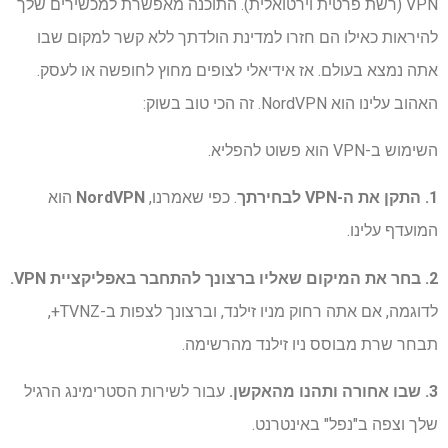
VPN (רשת פרטית וירטואלית). התוכנה מאפשרת למכשירים שלך
להיראות כאילו הם חזרו למדינת הולדתך ללא קשר למקום שבו
אתה נמצא בעולם. אז אידיאלי לצופים מחוץ לחופשה או לעסק.
האהוב עלינו הוא NordVPN. זה הכי טוב בשוק:
השימוש ב-VPN הוא פשוט להפליא.
1. התקן את ה-VPN לבחירתך
. כפי שאמרנו,
NordVPN
הוא
המועדף עלינו.
2. בחר את המיקום שאליו ברצונך להתחבר באפליקציית VPN.
לדוגמה, אם אתה רחוק מניו זילנד, וברצונך לצפות ב-TVNZ+,
תבחר שרת מבוסס ניו זילנד מהרשימה.
3. שבו אחורה ותהנו מהאקשן.
עבור לשירות הסטרימינג הרגיל
שלך וצפה ב"נפל" באינטרנט.