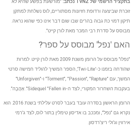
בתקציר הרשמי של TVNZ נכתב:
"מורשעת בפשע שהיא לא
זוכרת שביצעה ורדופת חזיונות מסתוריים, לוס נשלחת למתקן
תיקון דמוי כת גבוה בהרים שבו שום דבר אינו כפי שהוא נראה.
מבוסס על סדרת רבי המכר מאת לורן קייט".
האם 'נפל' מבוסס על ספר?
"נפלו" מבוסס על הרומן משנת 2009 מאת לורן קייט. למרות
שהודחה בזמנו כ-'Twi-Lite', הספר המשיך להוליד חמישה סרטי
המשך, עם "Torment", "Passion", "Rapture" ו-"Unforgiven"
בעקבות השחרור המקורי, לצד ה-Sidequel "Fallen in". אַהֲבָה".
הרומן הראשון בסדרה עובד בעבר לסרט עלילתי בשנת 2016. הוא
נקרא גם "נפל", ומככב בו אדיסון טימלין בתור לוס, לצד ג'רמי
אירווין וג'ולי ריצ'רדסון.