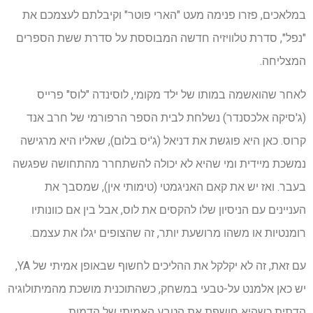
במלאכים, פזרו פנימה מעט "הארי פוטר" וקיבלתם לעצמכם את
"נפל", סדרת טלוויזיה חדשה המבוססת על סדרת ששת הספרים
המצליחה.
לאחר שהואשמה במותו של ילד מקומי, לוסינדה "לוס" פרייס
(ג'סיקה אלכסנדר) נשלחת לבית הספר הרפורמי של חרב אנד
קרוס. כאן היא פוגשת את דניאל (ג'יס בלום), שאליו היא מרגישה
נמשכת מיידית ומי שהיא לא יכולה להשתחרר מהתחושה שפגשה
בעבר. ואז יש את קאם האניגמטי (טימותי אין), שמסבך את
העניינים עם הניסיון שלו להקסים את לוס, אבל בין אם כוונותיו
רומנטיות או משהו מרושעת יותר, זה שהצופים יגלו את עצמם.
עם זאת, זה לא יקלקל את ההליכים לחשוף שבאופן אמיתי של YA,
יש כאן אלמנט על-טבעי במשחק, כשהתוכנית מושכת מהמיתולוגיה
הדתית כשהיא חושפת את הטבע האמיתי של הדמות.