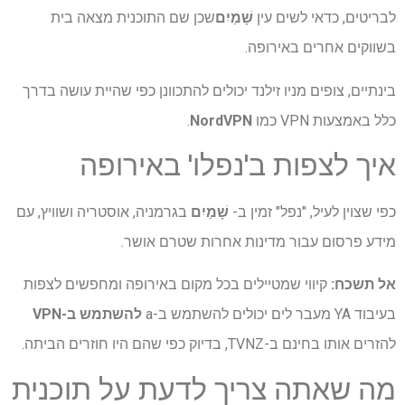
לבריטים, כדאי לשים עין
שָׁמַיִם
שכן שם התוכנית מצאה בית
בשווקים אחרים באירופה.
בינתיים, צופים מניו זילנד יכולים להתכוונן כפי שהיית עושה בדרך
כלל באמצעות VPN כמו
NordVPN
.
איך לצפות ב'נפלו' באירופה
כפי שצוין לעיל, "נפל" זמין ב-
שָׁמַיִם
בגרמניה, אוסטריה ושוויץ, עם
מידע פרסום עבור מדינות אחרות שטרם אושר.
אל תשכח:
קיווי שמטיילים בכל מקום באירופה ומחפשים לצפות
בעיבוד YA מעבר לים יכולים להשתמש ב-a
להשתמש ב-VPN
להזרים אותו בחינם ב-TVNZ, בדיוק כפי שהם היו חוזרים הביתה.
מה שאתה צריך לדעת על תוכנית