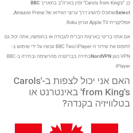
כֵּן. "Carols from King's" זמין בארה"ב בתאריך
BBC
Select
שתוכלו להשיג דרך ערוצי הווידאו של Amazon Prime,
אפליקציית Apple TV וערוץ Roku.
אם אתה בריטי בארצות הברית לעבודה או בחופשה, אתה יכול גם
לתפוס את שידור ה-BBC Two/iPlayer עכשיו על ידי שימוש ב-
VPN כגון
NordVPN
בחירה בבריטניה מהרשימה ובחירה ב-BBC
iPlayer
האם אני יכול לצפות ב-'Carols
from King's' באינטרנט או
בטלוויזיה בקנדה?