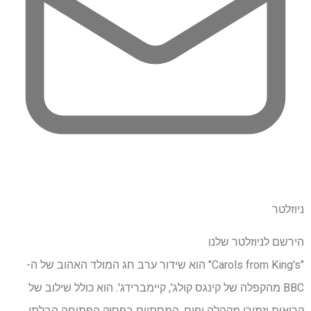
ניוזלטר
הירשם לניוזלטר שלנו
"Carols from King's" הוא שידור ערב חג המולד האהוב של ה-
BBC מהקפלה של קינגס קולג', קיימברידג'. הוא כולל שילוב של
קריאות וזמורי מקהלה יפים, המסתיים בפסוק הפתיחה הבלתי