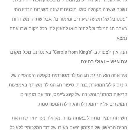
נשכח ששרה מקהלה סולו. תוכנית זו שונה משירות הרדיו החי
"פסטיבל של תשעה שיעורים ומזמורים", אבל שתיהן משודרות
בערב חג המולד וקל להזרים או להאזין להן בכל מקום שבו אתה
נמצא.
הנה איך לצפות ב-"Carols from King's" באינטרנט
מכל מקום
עם VPN
– ואולי בחינם.
אירוע זה הוא חגיגת חג המולד מסורתית בקפלה היפהפייה של
קינגס קולג' המוארת בנרות. סיפור חג המולד משותף באמצעות
קריאות מהתנ"ך והשירה של קינג ג'יימס, יחד עם מזמורים
המושרים על ידי המקהלה והקהילה המפורסמת.
השירות תמיד מתחיל באותה צורה. מקהלה נער יחיד שרה את
הבית הראשון של הפזמון "פעם בעירו של דוד המלכותי" ללא כל