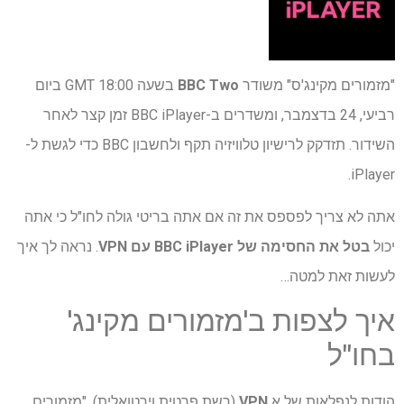
"מזמורים מקינג'ס" משודר
BBC Two
בשעה 18:00 GMT ביום
רביעי, 24 בדצמבר, ומשדרים ב-BBC iPlayer זמן קצר לאחר
השידור. תזדקק לרישיון טלוויזיה תקף ולחשבון BBC כדי לגשת ל-
iPlayer.
אתה לא צריך לפספס את זה אם אתה בריטי גולה לחו"ל כי אתה
יכול
בטל את החסימה של BBC iPlayer עם VPN
. נראה לך איך
לעשות זאת למטה…
איך לצפות ב'מזמורים מקינג'
בחו"ל
הודות לנפלאות של א
VPN
(רשת פרטית וירטואלית), "מזמורים