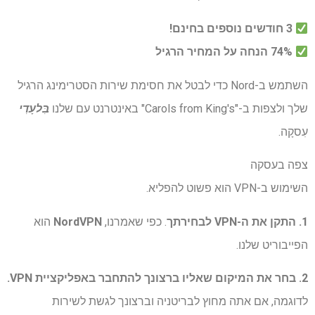
3 חודשים נוספים בחינם!
74% הנחה על המחיר הרגיל
השתמש ב-Nord כדי לבטל את חסימת שירות הסטרימינג הרגיל
שלך ולצפות ב-"Carols from King's" באינטרנט עם שלנו
בִּלעָדִי
עִסקָה.
צפה בעסקה
השימוש ב-VPN הוא פשוט להפליא.
1. התקן את ה-VPN לבחירתך
. כפי שאמרנו,
NordVPN
הוא
הפייבוריט שלנו.
2. בחר את המיקום שאליו ברצונך להתחבר באפליקציית VPN.
לדוגמה, אם אתה מחוץ לבריטניה וברצונך לגשת לשירות