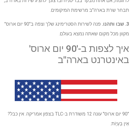
לדוגמה, אם אתה מבקר בבריטניה וברצונך להציג שירות בארה"ב,
תבחר שרת בארה"ב מרשימת המיקומים.
3. שבו ותהנו.
פנה לשירות הסטרימינג שלך וצפה ב"90 יום ארוס"
מקוון מכל מקום שאתה נמצא בעולם.
איך לצפות ב-'90 יום ארוס'
באינטרנט בארה"ב
"90 יום ארוס" עונה 12 משודרת ב-TLC בצפון אמריקה. אין כבל?
אֵין בְּעָיָוֹת.