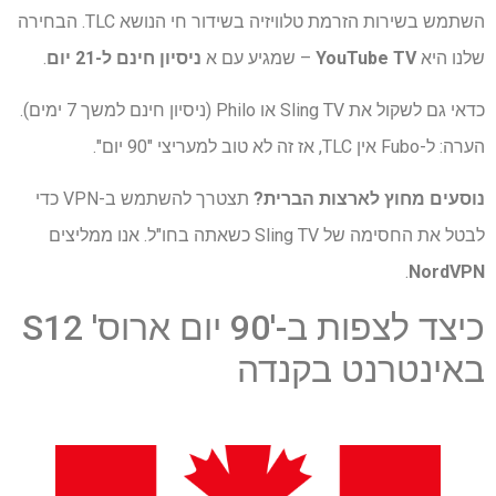
השתמש בשירות הזרמת טלוויזיה בשידור חי הנושא TLC. הבחירה
שלנו היא
YouTube TV
– שמגיע עם א
ניסיון חינם ל-21 יום
.
כדאי גם לשקול את Sling TV או Philo (ניסיון חינם למשך 7 ימים).
הערה: ל-Fubo אין TLC, אז זה לא טוב למעריצי "90 יום".
נוסעים מחוץ לארצות הברית?
תצטרך להשתמש ב-VPN כדי
לבטל את החסימה של Sling TV כשאתה בחו"ל. אנו ממליצים
.
NordVPN
כיצד לצפות ב-'90 יום ארוס' S12
באינטרנט בקנדה