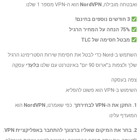
ואבטחה מובילה,
NordVPN
הוא ה-VPN מספר 1 שלנו.
3 חודשים נוספים בחינם!
75% הנחה על המחיר הרגיל
מבטל חסימה של TLC
השתמש ב-Nord כדי לבטל את חסימת שירות הסטרימינג הרגיל
שלך ולצפות ב"ארוס 90 יום" באינטרנט עם שלנו
בִּלעָדִי
עִסקָה.
צפה בעסקה
השימוש ב-VPN הוא פשוט להפליא.
1. התקן את ה-VPN לבחירתך
. כפי שאמרנו,
NordVPN
הוא
המועדף עלינו.
2. בחר את המיקום שאליו ברצונך להתחבר באפליקציית VPN.