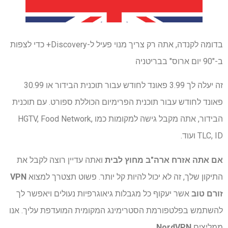
בדומה לקנדה, אתה רק צריך מנוי פעיל ל-Discovery+ כדי לצפות
ב-"90 יום ארוס" בבריטניה
זה יעלה לך 3.99 פאונד לחודש עבור תוכנית הבידור או 30.99
פאונד לחודש עבור תוכנית הפרימיום הכוללת ספורט. עם תוכנית
הבידור, אתה מקבל גישה למקומות כמו HGTV, Food Network,
TLC, ID ועוד.
אם אתה אזרח ארה"ב מחוץ לבית
ואתה עדיין רוצה לקבל את
התיקון שלך, זה לא יכול להיות קל יותר. פשוט תצטרך למצוא
VPN
זורם טוב
אשר יעקוף כל מגבלות גיאוגרפיות נעולים ויאפשר לך
להשתמש בפלטפורמת הסטרימינג המקומית המועדפת עליך. אנו
ממליצים
NordVPN
.