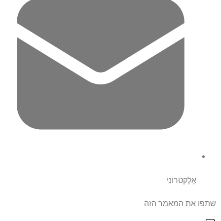
אֶלֶקטרוֹנִי
שתפו את המאמר הזה