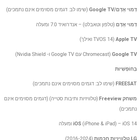
דְמוּי אָדָם/
Google TV
(שימו לב: דגמים מסוימים אינם נתמכים)
דְמוּי אָדָם
(טלפון וטאבלט) – אנדרואיד 7.0 ומעלה
Apple TV
(TVOS 14 ואילך)
Google TV
(Chromecast עם Google TV ו- Nvidia Shield)
בְּחוֹפְשִׁיוּת
FREESAT
(שימו לב: דגמים מסוימים אינם נתמכים)
משחק Freeview
(טלוויזיות ותיבות סטייה) (דגמים מסוימים אינם
נתמכים)
(iPhone & iPad) – iOS 14 ומעלה
iOS
LG טלוויזיות חכמות
(2016-2024)