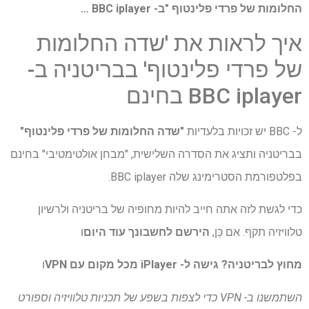
החלומות של פרדי פלינטוף "ב- BBC iplayer …
איך לראות את 'שדה החלומות
של פרדי פלינטוף' בבריטניה ב-
BBC iplayer בחינם
ל- BBC יש זכויות בלעדיות
"שדה החלומות של פרדי פלינטוף"
בבריטניה ותציג את הסדרה השלישית, "מבחן אולטימטיבי" בחינם
בפלטפורמת הסטרימינג שלה BBC iplayer.
כדי לגשת לזה אתה חייב להיות מחופיה של בריטניה ולרשיון
טלוויזיה תקף. אִם כֵּן,
הירשם לחשבונך עוד היום
ו
מחוץ לבריטניה?
גישה ל- iPlayer מכל מקום עם VPN
ו
השתמשנו ב- VPN כדי לצפות בשפע של תכניות טלוויזיה וספורט