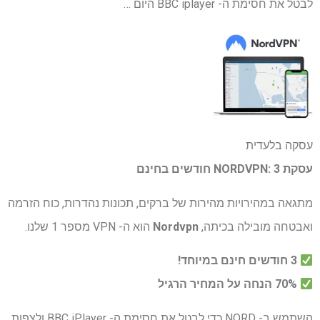
לבטל את חסימת ה- BBC iplayer היום …
עסקה בלעדית
עסקת NORDVPN: 3 חודשים בחינם
מתגאה במהירויות מהירות של ברקים, תכונות נהדרות, כוח הזרמה
ואבטחה מובילה בכיתה,
Nordvpn
הוא ה- VPN מספר 1 שלנו.
3 חודשים חינם במיוחד!
70% הנחה על המחיר הרגיל
השתמש ב- NORD כדי לבטל את חסימת ה- BBC iPlayer ולצפות