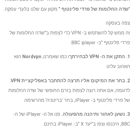
"
שדה החלומות של פרדי פלינטוף "
מקוון עם שלנו
בִּלעָדִי
עִסקָה.
צפה בעסקה
זה ממש קל להשתמש ב- VPN כדי לצפות ב"שדה החלומות של
פרדי פלינטוף "ב- BBC iplayer.
1. התקן את ה- VPN לבחירתך
ו כמו שאמרנו,
Nordvpn
הוא
האהוב עלינו.
2. בחר את המיקום אליו תרצה להתחבר באפליקציית VPN.
לדוגמה, אם אתה רוצה לצפות בזרם החופשי של שדה החלומות
של פרדי פלינטוף ב- iPlayer, בחר 'בריטניה' מהרשימה.
3. נשען לאחור ותיהנה מהפעולה.
פנו אל ה- iPlayer של ה-
BBC, היכנסו וצפו ב"יעד X "ב- iPlayer בחינם.