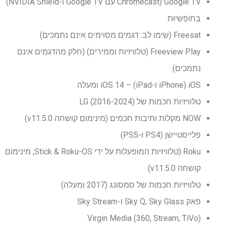
Google TV (Chromecast עם Google TV ו-NVIDIA Shield)
בְּחוֹפְשִׁיוּת
Freesat (שימו לב: דגמים מסוימים אינם נתמכים)
Freeview Play (טלוויזיות וממירים) (חלק מהדגמים אינם
נתמכים)
iOS (iPhone ו-iPad) – iOS 14 ומעלה
טלוויזיות חכמות של LG (2016-2024)
NOW מקלות ותיבות חכמים (מינימום קושחה v11.5.0)
פלייסטיישן (PS4 ו-PS5)
Roku (טלוויזיות המופעלות על ידי Stick & Roku-OS, מינימום
קושחה v11.5.0)
טלוויזיות חכמות של סמסונג (2017 ומעלה)
פאק Sky Q, Sky Glass ו-Sky Stream
Virgin Media (360, Stream, TiVo)