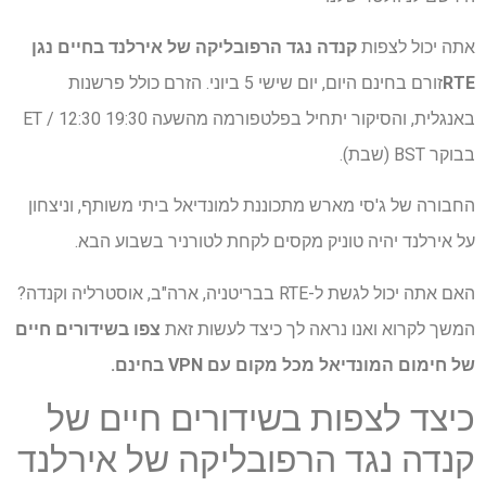
אתה יכול לצפות
קנדה נגד הרפובליקה של אירלנד בחיים
נגן
RTE
זורם בחינם היום, יום שישי 5 ביוני. הזרם כולל פרשנות
באנגלית, והסיקור יתחיל בפלטפורמה מהשעה 19:30 ET / 12:30
בבוקר BST (שבת).
החבורה של ג'סי מארש מתכוננת למונדיאל ביתי משותף, וניצחון
על אירלנד יהיה טוניק מקסים לקחת לטורניר בשבוע הבא.
האם אתה יכול לגשת ל-RTE בבריטניה, ארה"ב, אוסטרליה וקנדה?
המשך לקרוא ואנו נראה לך כיצד לעשות זאת
צפו בשידורים חיים
של חימום המונדיאל
מכל מקום עם VPN
בחינם.
כיצד לצפות בשידורים חיים של
קנדה נגד הרפובליקה של אירלנד