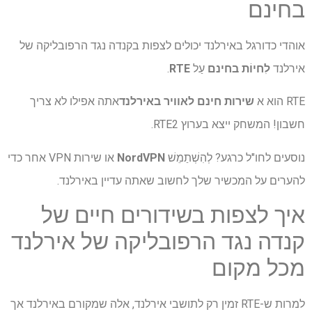
בחינם
אוהדי כדורגל באירלנד יכולים לצפות בקנדה נגד הרפובליקה של
אירלנד
לִחיוֹת
בחינם
עַל
RTE
.
RTE הוא א
שירות חינם לאוויר באירלנד
אתה אפילו לא צריך
חשבון! המשחק ייצא בערוץ RTE2.
נוסעים לחו"ל כרגע? לְהִשְׁתַמֵשׁ
NordVPN
או שירות VPN אחר כדי
להערים על המכשיר שלך לחשוב שאתה עדיין באירלנד.
איך לצפות בשידורים חיים של
קנדה נגד הרפובליקה של אירלנד
מכל מקום
למרות ש-RTE זמין רק לתושבי אירלנד, אלה שמקורם באירלנד אך