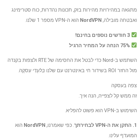
מתגאה במהירויות מהירות בזק, תכונות נהדרות, כוח סטרימינג
ואבטחה מובילה,
NordVPN
הוא ה-VPN מספר 1 שלנו.
3 חודשים נוספים בחינם!
75% הנחה על המחיר הרגיל
השתמש ב-Nord כדי לבטל את החסימה של RTE ולצפות בקנדה
מול החזר ROI בשידור חי באינטרנט עם שלנו
בִּלעָדִי
עִסקָה.
צפה בעסקה
זה ממש קל לצפייה, הנה איך.
השימוש ב-VPN הוא פשוט להפליא.
1. התקן את ה-VPN לבחירתך
. כפי שאמרנו,
NordVPN
הוא
המועדף עלינו.