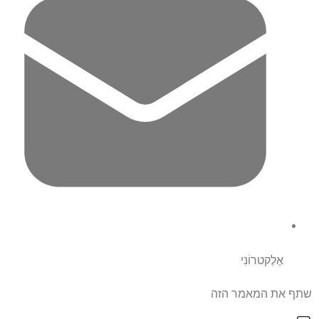
אֶלֶקטרוֹנִי
שתף את המאמר הזה