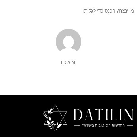
מי ינצח? הכנס כדי לגלות!
IDAN