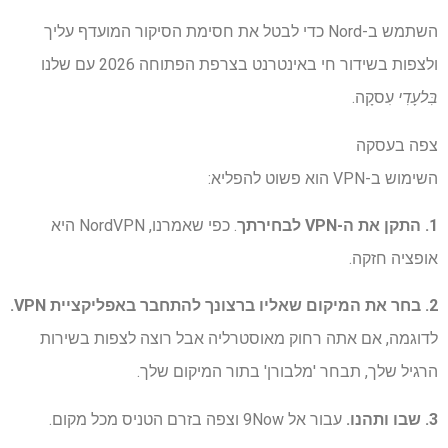
השתמש ב-Nord כדי לבטל את חסימת הסיקור המועדף עליך
ולצפות בשידור חי באינטרנט בצרפת הפתוחה 2026 עם שלנו
בִּלעָדִי
עִסקָה.
צפה בעסקה
השימוש ב-VPN הוא פשוט להפליא:
1. התקן את ה-VPN לבחירתך
. כפי שאמרנו, NordVPN היא
אופציה חזקה.
2. בחר את המיקום שאליו ברצונך להתחבר באפליקציית VPN.
לדוגמה, אם אתה רחוק מאוסטרליה אבל רוצה לצפות בשירות
הרגיל שלך, תבחר 'מלבורן' בתור המיקום שלך.
3. שבו ותהנו.
עבור אל 9Now וצפה בזרם הטניס מכל מקום.