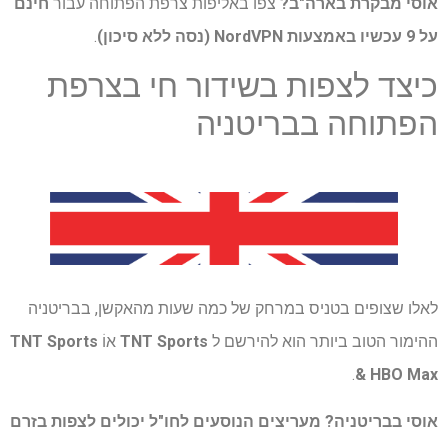
אוסי מבקרת בארה"ב?
צפו באליפות צרפת הפתוחה עבור
חינם
על
9 עכשיו
באמצעות
NordVPN (נסה ללא סיכון)
.
כיצד לצפות בשידור חי בצרפת
הפתוחה בבריטניה
לאלו שצופים בטניס במרחק של כמה שעות מהאקשן, בבריטניה
ההימור הטוב ביותר הוא להירשם ל
TNT Sports
אוֹ
TNT Sports
.
& HBO Max
אוסי בבריטניה? מעריצים הנוסעים לחו"ל יכולים לצפות בזרם