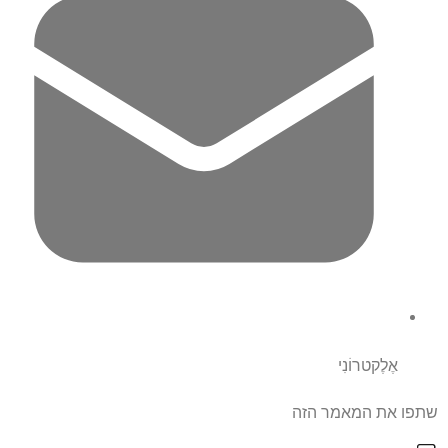
אֶלֶקטרוֹנִי
שתפו את המאמר הזה