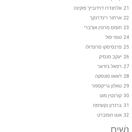
21. אלחנדרו דוידוביץ' פוקינה
22. ארתור רינדרנקך
23. תומס מרטין אצ'ברי
24. טומי פול
25. פרנסיסקו סרונדולו
26. יעקב מנסיק
27. רפאל ג'ודאר
28. ז'ואאו פונסקה
29. טאלון גריקספור
30. קורנטין מוט
31. ברנדון נקשימה
32. אוגו הומברט
נָשִׁים