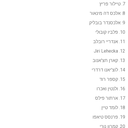
7. טיילור פריץ
8. אלכס דה מינאור
9. אלכסנדר בובליק
10. פלביו קובולי
11. אנדריי רובלב
12. Jiri Lehecka
13. קארן חצ'אנוב
14. לוצ'יאנו דרדרי
15. קספר רוד
16. ולנטין ואכרו
17. ארתור פילס
18. לומד טיין
19. פרנסס טיאפו
20. קמרון נורי