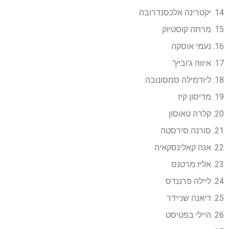
14. יקטרינה אלכסנדרובה
15. מרתה קוסטיוק
16. נעמי אוסקה
17. איווה ג'וביץ'
18. ליודמילה סמסונובה
19. מדיסון קיז
20. קלרה טאוסון
21. סורנה סירסטה
22. אנה קאלינסקאיה
23. אליז מרטנס
24. ליילה פרננדס
25. דיאנה שניידר
26. היילי בפטיסט