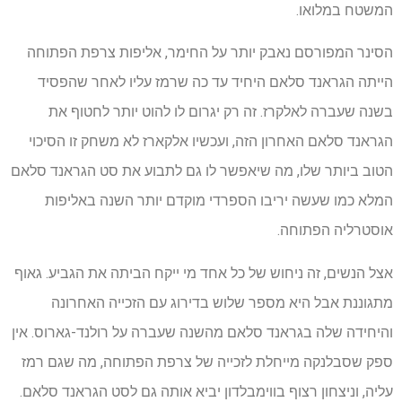
המשטח במלואו.
הסינר המפורסם נאבק יותר על החימר, אליפות צרפת הפתוחה
הייתה הגראנד סלאם היחיד עד כה שרמז עליו לאחר שהפסיד
בשנה שעברה לאלקרז. זה רק יגרום לו להוט יותר לחטוף את
הגראנד סלאם האחרון הזה, ועכשיו אלקארז לא משחק זו הסיכוי
הטוב ביותר שלו, מה שיאפשר לו גם לתבוע את סט הגראנד סלאם
המלא כמו שעשה יריבו הספרדי מוקדם יותר השנה באליפות
אוסטרליה הפתוחה.
אצל הנשים, זה ניחוש של כל אחד מי ייקח הביתה את הגביע. גאוף
מתגוננת אבל היא מספר שלוש בדירוג עם הזכייה האחרונה
והיחידה שלה בגראנד סלאם מהשנה שעברה על רולנד-גארוס. אין
ספק שסבלנקה מייחלת לזכייה של צרפת הפתוחה, מה שגם רמז
עליה, וניצחון רצוף בווימבלדון יביא אותה גם לסט הגראנד סלאם.