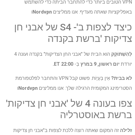
VPN הטובים ביותר כדי להתחבר הביתה כדי להשתמש
באפליקציות שאתה מעדיף. אנו ממליצים
Nordvpn
ו
כיצד לצפות ב'- S4 של אבני חן
צדיקות 'ברשת בקנדה
לְהִשְׁתוֹקֵק
הוא הבית של "אבני החן הצדיקות" בקנדה ועונה 4
יורדת
יום ראשון, 9 במרץ
בְּ-
22:00 ET.
לא בבית?
אֵין בְּעָיָוֹת. פשוט קבל VPN והתחבר לפלטפורמת
הסטרימינג המקומית הרגילה שלך. אנו ממליצים
Nordvpn
ו
צפו בעונה 4 של 'אבני חן צדיקות'
ברשת באוסטרליה
זלילה
זה המקום שאתה רוצה ללכת לצפות ב"אבני חן צדיקות