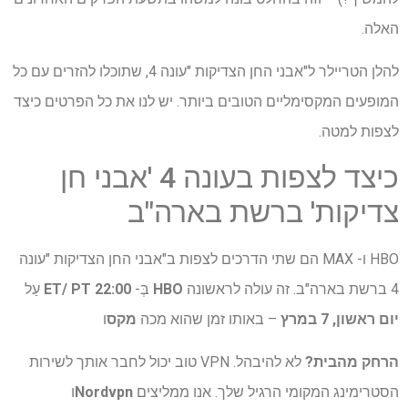
האלה.
להלן הטריילר ל"אבני החן הצדיקות "עונה 4, שתוכלו להזרים עם כל
המופעים המקסימליים הטובים ביותר. יש לנו את כל הפרטים כיצד
לצפות למטה.
כיצד לצפות בעונה 4 'אבני חן
צדיקות' ברשת בארה"ב
HBO ו- MAX הם שתי הדרכים לצפות ב"אבני החן הצדיקות "עונה
4 ברשת בארה"ב. זה עולה לראשונה
HBO
בְּ-
22:00 ET/ PT
עַל
יום ראשון, 7 במרץ
– באותו זמן שהוא מכה
מקס
ו
הרחק מהבית?
לא להיבהל. VPN טוב יכול לחבר אותך לשירות
הסטרימינג המקומי הרגיל שלך. אנו ממליצים
Nordvpn
ו