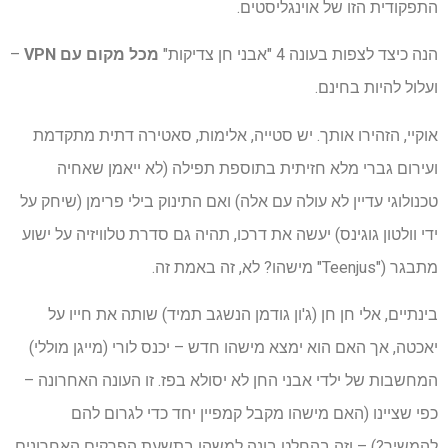
התפקודית הזו של אוינגליסטים.
הנה כיצד לצפות בעונה 4 "אבני חן צדיקות"
מכל מקום עם VPN
–
ועלול להיות בחינם.
אוקיי, הזהירו אותך. יש סטייה, אלימות, סאטירה דתית מתקדמת
ועירום גברי מלא חזיתית בתוספת תפילה (לא ייאמן שאחיה
טכנולוגי עדיין לא עולה עם אלה) ואם התינוק בילי פרימן (שיחק על
ידי וולטון גוגינס) יעשה את דרכו, תהיה גם סדרת טלוויזיה על ישוע
מתבגר ("Teenjus" מישהו? לא, זה באמת זה.
בינתיים, אלי חן חן (ג'ון גודמן הנשגב תמיד) שותה את חייו על
יאכטה, אך האם הוא ימצא מישהו חדש – יכנס לורי (מייגן מוללי)
המחשבות של ילדי אבני החן לא יסולא בפז. זו העונה האחרונה –
כפי שציינו (האם מישהו מקבל קמפיין יחד כדי לגרום להם
להמשיך?) – וזה בהחלט בונה למשהו בתשעת הפרקים האחרונים