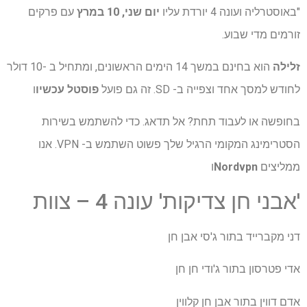
"באוסטרליה ועונה 4 יורדת עליו
יום שני, 10 במרץ
עם פרקים
זורמים מדי שבוע.
זלילה
הוא בחינם במשך 14 הימים הראשונים, ומתחיל ב -10 דולר
לחודש למסך אחד וצפייה ב- SD. זה גם פועל
פוסטל עכשיו
ו
בחופשה או לעבוד תחת? אל תדאג. כדי להשתמש בשירות
הסטרימינג המקומי הרגיל שלך פשוט השתמש ב- VPN. אנו
ממליצים
Nordvpn
ו
'אבני חן צדיקות' עונה 4 – צוות
דני מקברייד בתור ג'סי אבן חן
אדי פטרסון בתור ג'ודי חן חן
אדם דווין בתור אבן חן קלווין