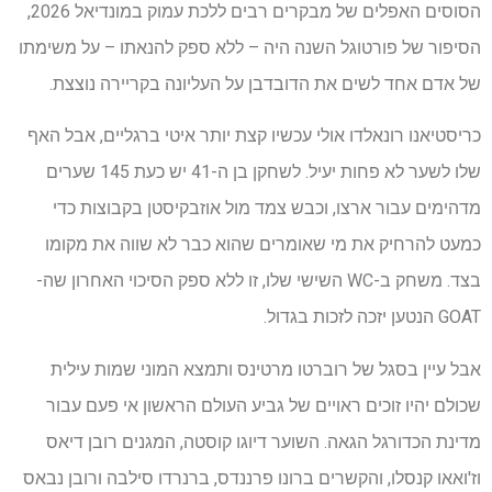
הסוסים האפלים של מבקרים רבים ללכת עמוק במונדיאל 2026,
הסיפור של פורטוגל השנה היה – ללא ספק להנאתו – על משימתו
של אדם אחד לשים את הדובדבן על העליונה בקריירה נוצצת.
כריסטיאנו רונאלדו אולי עכשיו קצת יותר איטי ברגליים, אבל האף
שלו לשער לא פחות יעיל. לשחקן בן ה-41 יש כעת 145 שערים
מדהימים עבור ארצו, וכבש צמד מול אוזבקיסטן בקבוצות כדי
כמעט להרחיק את מי שאומרים שהוא כבר לא שווה את מקומו
בצד. משחק ב-WC השישי שלו, זו ללא ספק הסיכוי האחרון שה-
GOAT הנטען יזכה לזכות בגדול.
אבל עיין בסגל של רוברטו מרטינס ותמצא המוני שמות עילית
שכולם יהיו זוכים ראויים של גביע העולם הראשון אי פעם עבור
מדינת הכדורגל הגאה. השוער דיוגו קוסטה, המגנים רובן דיאס
וז'ואאו קנסלו, והקשרים ברונו פרננדס, ברנרדו סילבה ורובן נבאס