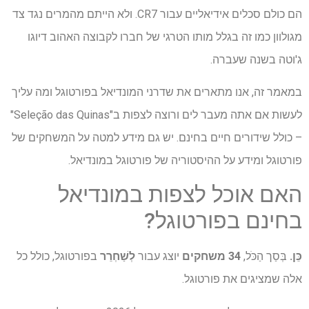
הם כולם סכלים אידיאליים עבור CR7. ולא הייתם מהמרים נגד צד
מגולוון כמו זה בגלל מותו הטרגי של חברו לקבוצה האהוב דיוגו
ג'וטה בשנה שעברה.
במאמר זה, אנו מתארים את שדרני המונדיאל בפורטוגל ומה עליך
לעשות אם אתה מעבר לים ורוצה לצפות ב"Seleção das Quinas"
– כולל שידורים חיים בחינם. יש גם מידע למטה על המשחקים של
פורטוגל ומידע על ההיסטוריה של פורטוגל במונדיאל.
האם אוכל לצפות במונדיאל
בחינם בפורטוגל?
כֵּן.
בְּסַך הַכֹּל,
34 משחקים
יוצג עבור
לְשַׁחְרֵר
בפורטוגל, כולל כל
אלה שמציגים את פורטוגל.