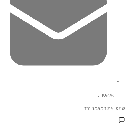
אֶלֶקטרוֹנִי
שתפו את המאמר הזה