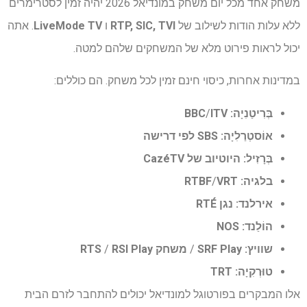
משחק אחד מכל יום משחק במונדיאל 2026 יהיה זמין לסטרימרים
ללא עלות הודות לשילוב של
RTP, SIC, TVI
ו
LiveMode TV
. אתה
יכול לראות פירוט מלא של המשחקים שלהם למטה.
במדינות אחרות, כיסוי חינם זמין לכל משחק. הם כוללים:
בְּרִיטַנִיָה:
ITV
/
BBC
אוֹסטְרַלִיָה:
SBS לפי דרישה
בְּרָזִיל:
היוטיוב של CazéTV
בלגיה:
VRT
/
RTBF
אירלנד:
נגן RTÉ
הוֹלַנד:
NOS
שוויץ:
SRF Play
/
משחק RTS
RSI Play
/
טוּרְקִיָה:
TRT
אלו המבקרים בפורטוגל למונדיאל יכולים להתחבר לזרם הבית