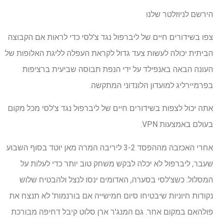
הירשם לניוזלטר שלנו
צפו בשידורים חיים של ליברפול נגד צ'לסי כדי לראות אם הקבוצה
הביתית יכולה לעשות צעד גדול לקראת העפלה לליגת האלופות של
העונה הבאה באנפילד על ידי הנפת תבוסה שביעית ברציפות
בפרמיירליג למועדון הלונדוני המתקשה.
אתה יכול לצפות בשידורים חיים של ליברפול נגד צ'לסי מכל מקום
בעולם באמצעות VPN.
אחרי האכזבה מההפסד 3-2 ליריבה המרה מאן יוטד בסוף השבוע
שעבר, ליברפול לא יכלה לבקש משחק טוב יותר כדי לעלות על
המסלול. כשצ'לסי בסערה, האדומים ינסו לנצל ולהבטיח שלוש
נקודות חיוניות שיבטיחו סיום חמישייה אם בורנמות' לא תנצח את
פולהאם במקום אחר. גם המנג'ר ארן סלוט קיבל דחיפה מבורכת