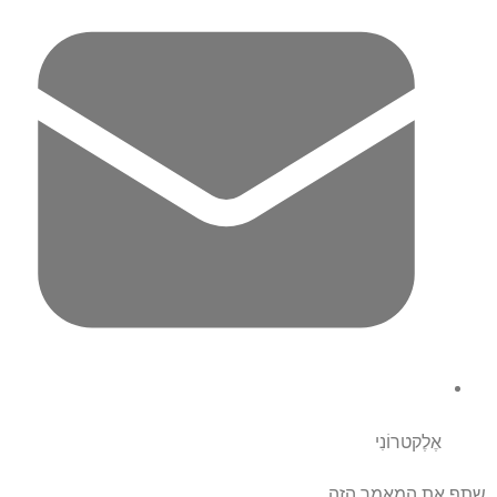
אֶלֶקטרוֹנִי
שתף את המאמר הזה