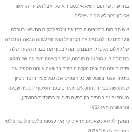
בחדשות שחתום השיא אלכסנדר איסק, אבל השוער הראשון
אליסון בקר לא סביר שיצליח.
שש תבוסות ברציפות הורידו את צ'לסי למקום התשיעי בטבלה
ונלחמים כדי להבטיח את הכדורגל האירופי לעונה הבאה. החבורה
של קאלום מקפרלן אמנם סיימה לבסוף את בצורת השער שלה
בתבוסה 3-1 מול נוטם פורסט, אבל הבעיטה העליונה של ז'ואאו
פדרו הייתה החיובית הקלה היחידה בהופעה איומה נוספת. עם
ביטחון עצמי בשפל של כל הזמנים ועם סגל צעיר וחסר ניסיון
שמתקשה בבירור, התכולים עומדים בפני הסיכון להפסיד שבעה
משחקי ליגה רצופים רק בפעם השנייה בתולדות המועדון,
והראשונה מאז 1952.
המשך לקרוא כשאנחנו מראים לך איך לצפות בליברפול נגד צ'לסי
בפרמיירליג 2025/26.