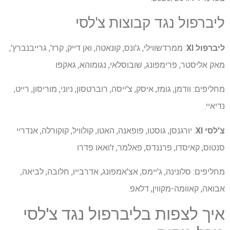
ליברפול נגד קבוצות צ'לסי
ליברפול XI
: ממרדשווילי, ג'ונס, קונאטה, ואן דייק, קרז', גרייבנברץ',
מאק אליסטר, פרימפונג, שובוסלאי, נגומוהא, גאקפו
מחליפים: וודמן, גומז, איסק, צ'ייסה, רוברטסון, ניוני, מוריסון, רייט,
נדיאיי.
צ'לסי XI
: יורגנסן, גוסטו, פופאנה, האטו, קולוויל, קוקורלה, אנדריי
סנטוס, קאיסדו, פרננדס, פאלמר, ז'ואאו פדרו
מחליפים: סלונינה, ג'יימס, אצ'אמפונג, אדרבייו, חלובה, לביאה,
אבואה, קאוומה-מקווין, דלאפ
איך לצפות בליברפול נגד צ'לסי