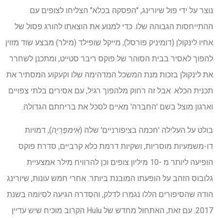
נוצר על ידי פול שיורינג, "הפסקה בכלא" הצליחו לצופים עם
ההתייחסות הגבוהה שלו. כדי למנוע את הוצאתו להורג פסול של
אחיו לינקולן (דומיניק פורסל), מייקל שופילד (מילר) מבצע שוד מזוין
להפוך לאסיר בבית הסוהר של פוקס ריבר סטייט, ומתכנן לשחרר
את לינקולן בזכות מנת המשכל המדהימה שלו וקעקוע המסתיר את
תכנית הכלא. אבל זה רחוק מלהפוך רגיל, עם אסירים בלתי צפויים
וארגון מוצל בשם 'החברה' מאיים לסכל את בריחתם הגדולה.
בולט על העלילה 'חכמה בציפורניים' שלה (
אִימפֶּרִיָה
), דמויות
דו-משמעיות מוסריות, ושקיות דרמת כלא קרביים, סדרת פוקס
הופיעה ליותר מ -10 מיליון צופים וכן להרוויח מילר אמצעיית
גלובוס הזהב על הופעתו המובנת ביותר. אחרי חמש עונות, שיורינג
הודה שהסיפורים הללו נגמרו לדלק, והסדרה הגיעה לסיומה בשנת
2017. עם זאת, האתחול מחדש של Hulu הקרוב מוכיח שיש עדיין