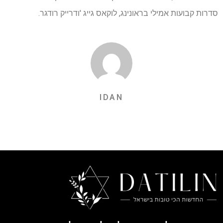
סדרות קבועות אמילי בראונינג, לוקאס גייג 'ודרייק רודגר.
IDAN