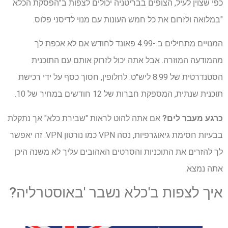
כפי שצוין לעיל, הצופים בבריטניה יכולים לצפות ב"הפסקת הכלא
"במלואה ולזרום את כל חמש העונות עם מנוי לדיסני פלוס.
המנויים מתחילים ב -4.99 פאונד לחודש אם לא אכפת לך
מהמודעה המוזרה. אבל אתה יכול לזרוק אותם עם התוכנית
הסטנדרטית של 8.99 ליש"ט. לחלופין, חסוך כסף על ידי רכישת
תוכנית שנתית, המספקת חברות של 12 חודשים במחיר של 10.
כרגע מעבר לים?
אם אתה להוט לראות "שבירת כלא" אך נתקלת
בבעיות חסימת גיאוגרפיות, נסה VPN כמו נורטון VPN. זה יאפשר
לך להזרים את התוכניות והסרטים האהובים עליך לא משנה היכן
אתה נמצא.
איך לצפות ב'כלא נשבר 'באוסטרליה?