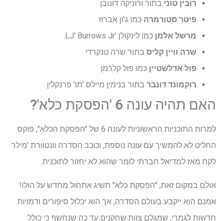
רובין טוני
בתור ורוניקה דונובן
פיטר סטורמרה
כמו ג'ון אברוז
מרשל אלמן
כמו לינקולן 'LJ' Burrows Jr.
שרה וויין קליס
בתור שרה טנקרדי
פול אדלשטיין
כמו פול קלרמן
רוקמונד דונבר
בתור בנימין מיילס 'תו' פרנקלין
האם תהיה עונה 6 'הפסקת כלא'?
למרות התוכניות הראשוניות לעונה 6 של "הפסקת הכלא", פוקס
החליט לא להמשיך עם עונה נוספת, וכוכב הסדרה וונטוורת 'מילר
לקח מאז למדיאל חברתי לומר שהוא לא יחזור לתוכנית.
אולם במקום זאת, "הפסקת כלא" תשיג אתחול מחדש על הולו!
אמנם הוא ייקבע בעולם הסדרה, אך הוא יכלול סיפורים ודמויות
חדשות לגמרי, שמגלם צוות שחקנים עד כה שנחשף כי כולל