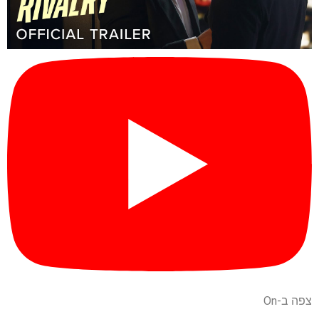
צפה ב-On