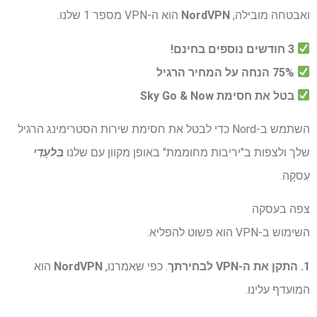
ואבטחה מובילה,
NordVPN
הוא ה-VPN מספר 1 שלנו.
3 חודשים נוספים בחינם!
75% הנחה על המחיר הרגיל
בטל את חסימת Sky Go & Now
השתמש ב-Nord כדי לבטל את חסימת שירות הסטרימינג הרגיל
שלך ולצפות ב"יריבות מחוממת" באופן מקוון עם שלנו
בִּלעָדִי
עִסקָה.
צפה בעסקה
השימוש ב-VPN הוא פשוט להפליא.
1. התקן את ה-VPN לבחירתך
. כפי שאמרנו,
NordVPN
הוא
המועדף עלינו.