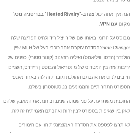
הנה איך אתה יכול
צפו ב-"Heated Rivalry" בבריטניה
מכל
מקום עם VPN
.
מבוסס על הרומן באותו שם של רייצ'ל ריד ולהיט הפריצה שלה
Game Changer
הסדרה עוקבת אחר כוכבי העל של MLH שיין
הולנדר (הדסון וויליאמס) ואיליה רוזאנוב (קונור סטורי). כפנים של
יריבות עזה בין המטרוס של מונטריאול והבוסטון ריידרס, השניים
חייבים לנווט את אהבתם ההולכת וגוברת זה לזה באחד מענפי
הספורט התחרותיים והממונעים בטסטוסטרון בעולם.
התוכנית משתרעת על פני שמונה שנים, ובוחנת את המאבק שלהם
לאזן בין שאיפות בספורט לבין זהות ואהבתם האמיתית זה לזה.
לא תרצו לפספס את הסדרה האמוציונלית הזו עם הימורים