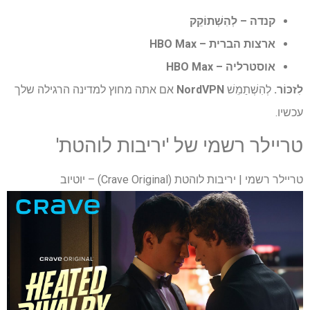
קנדה –
לְהִשְׁתוֹקֵק
ארצות הברית –
HBO Max
אוסטרליה –
HBO Max
לִזכּוֹר.
לְהִשְׁתַמֵשׁ
NordVPN
אם אתה מחוץ למדינה הרגילה שלך
עכשיו.
טריילר רשמי של 'יריבות לוהטת'
טריילר רשמי | יריבות לוהטת (Crave Original) – יוטיוב