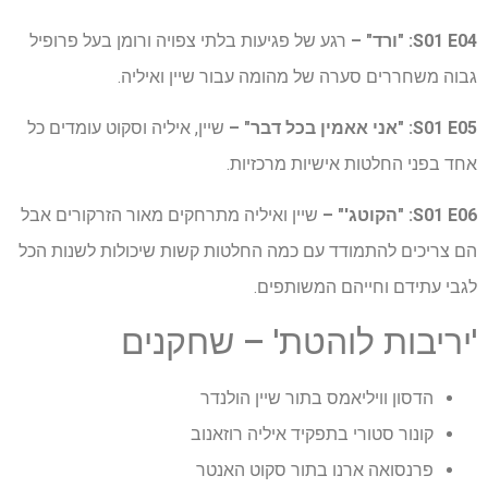
S01 E04: "ורד" –
רגע של פגיעות בלתי צפויה ורומן בעל פרופיל
גבוה משחררים סערה של מהומה עבור שיין ואיליה.
S01 E05: "אני אאמין בכל דבר" –
שיין, איליה וסקוט עומדים כל
אחד בפני החלטות אישיות מרכזיות.
S01 E06: "הקוטג'" –
שיין ואיליה מתרחקים מאור הזרקורים אבל
הם צריכים להתמודד עם כמה החלטות קשות שיכולות לשנות הכל
לגבי עתידם וחייהם המשותפים.
'יריבות לוהטת' – שחקנים
הדסון וויליאמס בתור שיין הולנדר
קונור סטורי בתפקיד איליה רוזאנוב
פרנסואה ארנו בתור סקוט האנטר