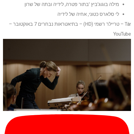
מילה בוגוג'ביץ 'בתור פטרה, לידיה ובתה של שרון
לי סלארס כטוני, אחיה של לידיה
Tár – טריילר רשמי (HD) – בתיאטראות נבחרים 7 באוקטובר –
YouTube