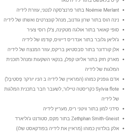
קייט בלאנשט בתור לידיה טאר
Noémie Merlant בתור פרנצ'סקה לנטני, עוזרת לידיה
נינה הוס בתור שרון גודנוב, מנהל קונצרטים ואשתו של לידיה
סופי קאואר בתור אולגה מטקינה, צ'לן רוסי צעיר
ג'וליאן גלובר בתור אנדריס דייוויס, קודמו של לידיה
אלן קורדונר בתור סבסטיאן בריקס, עוזר המנצח של לידיה
מארק חזק בתור אליוט קפלן, בנקאי השקעות ומנהל תוכנית
המלגות של לידיה
אדם גופניק כמוהו (המראיין של לידיה ב
הניו יורקר
פֶסטִיבָל)
Sylvia flote כקריסטה טיילור, לשעבר חבר בתכנית המלגות
של לידיה
סידני למון בתור וויטני ריס, מעריץ לידיה
Zethphan Smith-Gneist בתור מקס, סטודנט ג'וליארד
אלק בולדווין כמוהו (מראיין את לידיה בפודקאסט שלו)