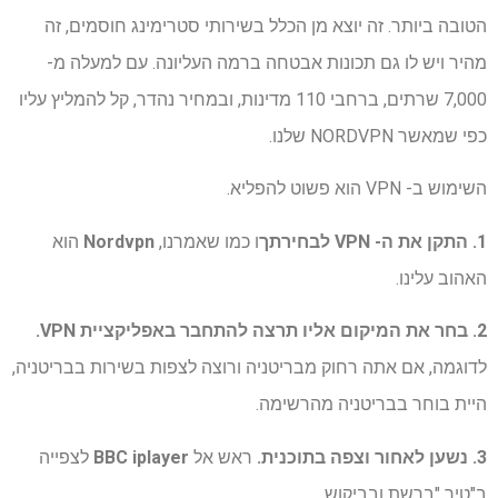
הטובה ביותר. זה יוצא מן הכלל בשירותי סטרימינג חוסמים, זה
מהיר ויש לו גם תכונות אבטחה ברמה העליונה. עם למעלה מ-
7,000 שרתים, ברחבי 110 מדינות, ובמחיר נהדר, קל להמליץ ​​עליו
כפי שמאשר NORDVPN שלנו.
השימוש ב- VPN הוא פשוט להפליא.
1. התקן את ה- VPN לבחירתך
ו כמו שאמרנו,
Nordvpn
הוא
האהוב עלינו.
2. בחר את המיקום אליו תרצה להתחבר באפליקציית VPN.
לדוגמה, אם אתה רחוק מבריטניה ורוצה לצפות בשירות בבריטניה,
היית בוחר בבריטניה מהרשימה.
3. נשען לאחור וצפה בתוכנית.
ראש אל
BBC iplayer
לצפייה
ב"טיר "ברשת ובביקוש.