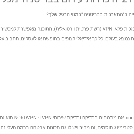
ה ב"התארכות בבריטניה "במנוי הרגיל שלך?
אתה עדיין יכול לצפות בתוכנית בזכות פלאי VPN (רשת פרטית וירטואלית). התוכנ
יש סיבה טובה ששמעת על