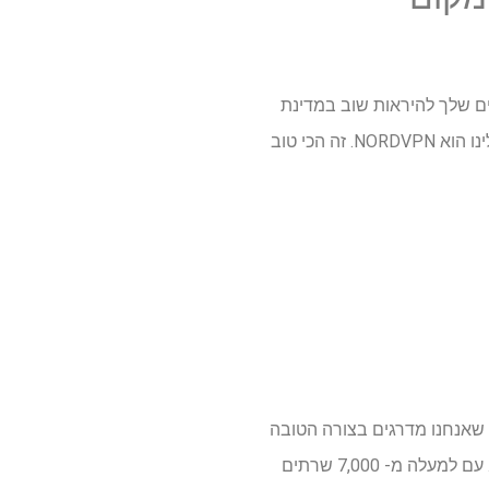
ה מאפשרת למכשירים שלך להיראות שוב במדינת
מולדתך ללא קשר למקום בו אתה נמצא בעולם. כל כך אידיאלי לצופים בחופשה או לעסקים. החביב עלינו הוא NORDVPN. זה הכי טוב
 nordvpn. אנו מתמחים בבדיקה ובדיקת שירותי VPN ו- NORDVPN הוא זה שאנחנו מדרגים בצורה הטובה
ביותר. זה יוצא מן הכלל בשירותי סטרימינג חוסמים, זה מהיר ויש לו גם תכונות אבטחה ברמה העליונה. עם למעלה מ- 7,000 שרתים