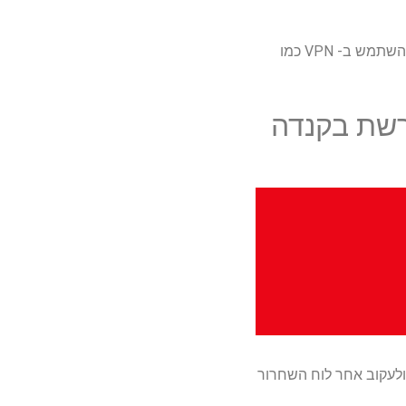
 ב- VPN כמו
ום בבריטניה' עונה 2 אמורה לבכורה בקנדה ביום שישי, 29 באוגוסט ולעקוב אחר לוח השחרור