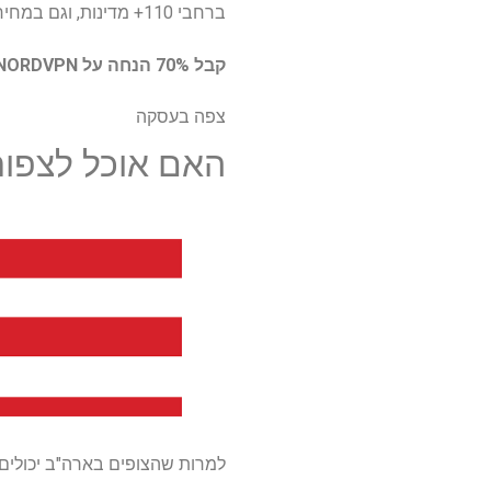
ברחבי 110+ מדינות, וגם במחיר נהדר, קל להמליץ ​​עליו.
קבל 70% הנחה על NORDVPN עם העסקה הזו
צפה בעסקה
האם אוכל לצפות