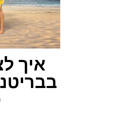
איך לצ
פ