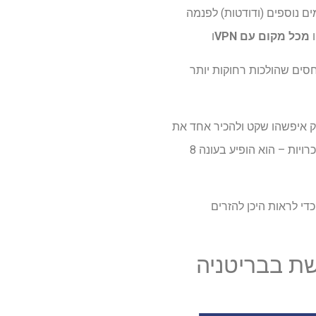
יה חוזר, כאשר רילן קלארק הבלתי נדלה מוביל 10 גמלים עירומים נוספים (ודודטות) לפנמה
מכל מקום עם VPN
ו
חסים שהולכות רחוקות יותר
וק איפשהו שקט ולהכיר אחד את
השני אפילו יותר טוב. ואם אחד מפרצופי המתמודדים נראה מוכר, זה בגלל שלוק הוא ותיק של מופע היכרויות – הוא הופיע בעונה 8
י לראות היכן להזרים