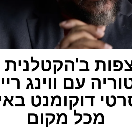
פות ב'הקטלנית 
ריה עם ווינג ריי
רטי דוקומנט באי
מכל מקום