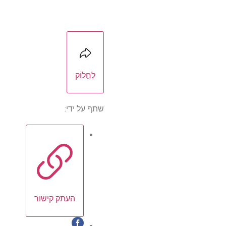
לַחֲלוֹק
שתף על ידי:
העתק קישור