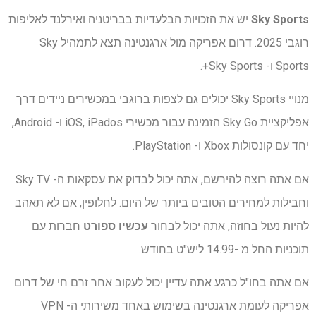
Sky Sports
יש את הזכויות הבלעדיות בבריטניה ואירלנד לאליפות
רוגבי 2025. דרום אפריקה מול ארגנטינה תצא לתמהיל Sky
Sports ו- Sky Sports+.
מנויי Sky Sports יכולים גם לצפות ברוגבי במכשירים ניידים דרך
אפליקציית Sky Go הזמינה עבור מכשירי iOS, iPados ו- Android,
יחד עם קונסולות Xbox ו- PlayStation.
אם אתה רוצה להירשם, אתה יכול לבדוק את עסקאות ה- Sky TV
וחבילות למחירים הטובים ביותר של היום. לחלופין, אם לא תאהב
להיות נעול בחוזה, אתה יכול לבחור
עכשיו ספורט
חברות עם
תוכניות החל מ -14.99 ליש"ט בחודש.
אם אתה בחו"ל כרגע אתה עדיין יכול לעקוב אחר זרם חי של דרום
אפריקה לעומת ארגנטינה בשימוש באחד משירותי ה- VPN