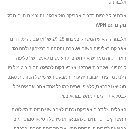
אלבורנוז.
אתה יכול לצפות בדרום אפריקה מול ארגנטינה זרמים חיים
מכל
מקום עם VPN
ו
אלבנוז היה איש המשחק בניצחון 29-28 של ארגנטינה על דרום
אפריקה באליפות בשנה שעברה, והסתנוור בניצחון שלהם נגד
האריות. זה ממחיש את חשיבות העונשים לאנשיו של פליפה
קונטפומי שלמרות שנתקנו אצבע דקות למפגש הסיבוב 2 מול ניו
זילנד, מחצית הזבוב היא עדיין המבקש השישי של הטורניר. סגנו,
סנטיאגו קרראס, קלע פי שניים כמו כל אחד אחר, אך אינו יכול
לבטל את ההגנות ממש כמו אלבנוז.
האבלים של דרום אפריקה נכתבו לאחר שני תבוסות משלושת
המשחקים הפותחים שלהם, אך אנשיו של רסי ארסמוס הגיבו
בהופעה לדורותיה. הבוקס פגשו את התבוסה המבחן הכבדה