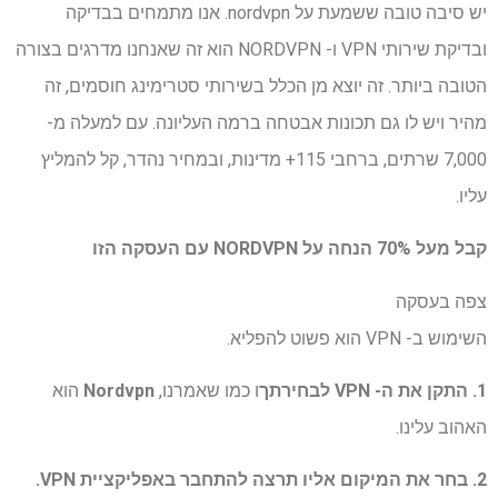
יש סיבה טובה ששמעת על nordvpn. אנו מתמחים בבדיקה
ובדיקת שירותי VPN ו- NORDVPN הוא זה שאנחנו מדרגים בצורה
הטובה ביותר. זה יוצא מן הכלל בשירותי סטרימינג חוסמים, זה
מהיר ויש לו גם תכונות אבטחה ברמה העליונה. עם למעלה מ-
7,000 שרתים, ברחבי 115+ מדינות, ובמחיר נהדר, קל להמליץ ​​
עליו.
קבל מעל 70% הנחה על NORDVPN עם העסקה הזו
צפה בעסקה
השימוש ב- VPN הוא פשוט להפליא.
1. התקן את ה- VPN לבחירתך
ו כמו שאמרנו,
Nordvpn
הוא
האהוב עלינו.
2. בחר את המיקום אליו תרצה להתחבר באפליקציית VPN.